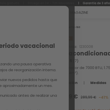
nvío gratuito
|
Entrega en 24 - 72h laborables
|
Garantía de 3 añ
Reacondicionados
Recambios
MAGAZINE
Inicio
ARTIC-160
REBAJAS
Periodo vacacional
Referencia:
1230008
Aire acondicionado
4.4 / 5
(7)
izando una pausa operativa
Climatizador de 7000 BTU, 1.7
ajos de reorganización interna.
hasta 24m²).
viar nuevos pedidos hasta que
Descripción
|
Medidas
 de aproximadamente un mes.
unicado antes de realizar una
169,99 €
289,99 €
-41%