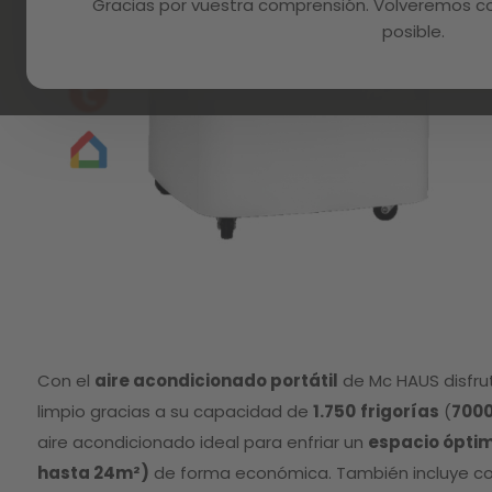
Gracias por vuestra comprensión. Volveremos con
posible.
Skip
to
Con el
aire acondicionado portátil
de Mc HAUS disfrut
the
beginning
limpio gracias a su capacidad de
1.750
frigorías
(
7000
of
aire acondicionado ideal para enfriar un
espacio óptimo
the
images
hasta 24m²)
de forma económica. También incluye c