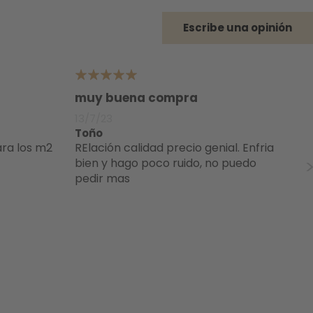
Escribe una opinión
5
4
muy buena compra
pa
13/7/23
17
Toño
je
RElación calidad precio genial. Enfria
Enfría bastante bien, recomendado
bien y hago poco ruido, no puedo
pa
pedir mas
Vi
un
de
te
L