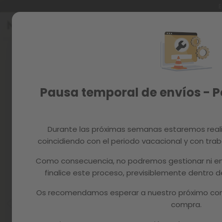
E
Ir
al
Reacondicionados
contenido
Skip
to
Recambios
the
end
MAGAZINE
of
Pausa temporal de envíos - 
the
images
gallery
Durante las próximas semanas estaremos real
coincidiendo con el periodo vacacional y con trab
Como consecuencia, no podremos gestionar ni en
finalice este proceso, previsiblemente dentro
Os recomendamos esperar a nuestro próximo com
compra.