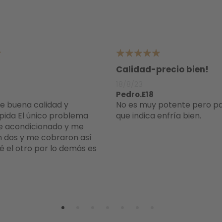
5
Calidad-precio bien!
18/8/23
Pedro.E18
No es muy potente pero para los m2
pida El único problema
que indica enfría bien.
re acondicionado y me
 dos y me cobraron así
é el otro por lo demás es