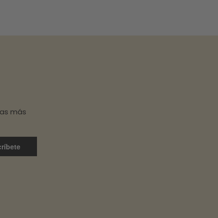
has más
ríbete