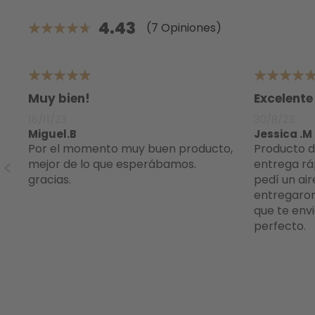
4.43
(7 Opiniones)
88.571428571429%
5
5
Muy bien!
Excelente
16/11/23
30/8/23
Miguel.B
Jessica .M
Por el momento muy buen producto,
Producto de buena calidad y
r
mejor de lo que esperábamos.
entrega rá
gracias.
pedí un ai
entregaron
que te envi
perfecto.