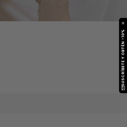
✕
SUSCRÍBETE Y OBTÉN -10%