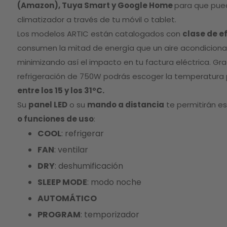
gallery
(Amazon), Tuya Smart y Google Home
para que pued
climatizador a través de tu móvil o tablet.
Los modelos ARTIC están catalogados con
clase de e
consumen la mitad de energía que un aire acondiciona
minimizando así el impacto en tu factura eléctrica. Gr
refrigeración de 750W podrás escoger la temperatura 
entre los 15 y los 31ºC.
Su
panel LED
o su
mando a distancia
te permitirán e
o funciones de uso
:
COOL
: refrigerar
FAN
: ventilar
DRY
: deshumificación
SLEEP MODE
: modo noche
AUTOMÁTICO
PROGRAM
: temporizador