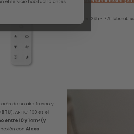
Avísame cuando esté dispon
 el servicio habitual lo antes
Entrega en 24h - 72h laborables
arás de un aire fresco y
 BTU
). ARTIC-160 es el
 entre 10 y 14m² (y
onexión con
Alexa