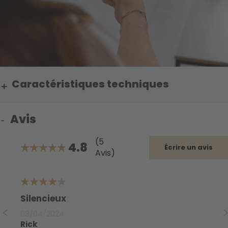
Caractéristiques techniques
Avis
(5
4.8
Écrire un avis
Avis)
96%
4
5
Silencieux
B
03/04/2024
19
Rick
Pl