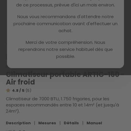
de ce processus, prévue d'ici un mois environ.
Nous vous recommandons d'attendre notre
prochaine communication avant d'effectuer un
Skip
achat.
to
the
Merci de votre compréhension. Nous
beginning
Accueil
ARTIC- 160_A
reprendrons notre service habituel dès que
of
possible.
the
RECONDITIONNÉ
CATÉGORIE A
images
Référence :
1230008S00
gallery
Climatiseur portable ARTIC-160 -
Air froid
4.8 / 5
(5)
Climatiseur de 7000 BTU, 1.750 frigories, pour les
espaces recommandés entre 10 et 14m² (et jusqu'à
24m²).
|
|
|
Description
Mesures
Détails
Manuel