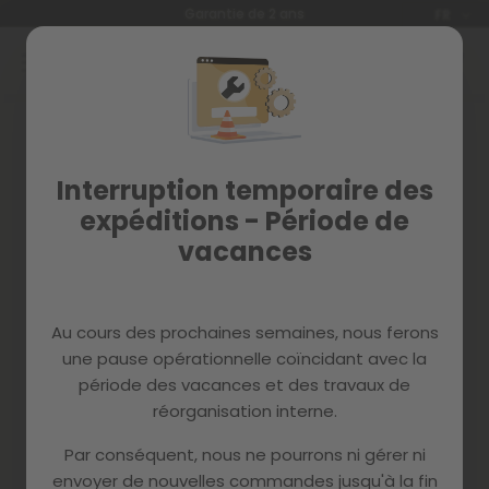
Langue
Garantie de 2 ans
FR
Allez
au
contenu
Skip
to
the
end
Interruption temporaire des
of
the
expéditions - Période de
images
vacances
gallery
Au cours des prochaines semaines, nous ferons
une pause opérationnelle coïncidant avec la
période des vacances et des travaux de
réorganisation interne.
Par conséquent, nous ne pourrons ni gérer ni
envoyer de nouvelles commandes jusqu'à la fin