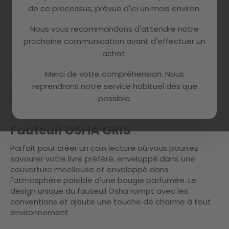
de ce processus, prévue d'ici un mois environ.
Nous vous recommandons d'attendre notre
prochaine communication avant d'effectuer un
Skip
achat.
to
the
Merci de votre compréhension. Nous
beginning
Accueil
OSHA GREY
reprendrons notre service habituel dès que
of
possible.
the
PROMO
images
Référence :
1200059
gallery
Fauteuil OSHA GRIS
Parfait pour créer un coin lecture où vous pourrez
savourer votre livre préféré, enveloppé dans une
couverture moelleuse et enveloppé dans
l'atmosphère paisible d'une bougie parfumée. Le
design unique du fauteuil Osha rompt avec les
conventions et ajoute une touche de charme à tout
environnement.