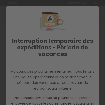
Langue
Garantie de 2 ans
FR
Allez
au
contenu
Skip
to
the
end
Interruption temporaire des
of
the
expéditions - Période de
images
vacances
gallery
Au cours des prochaines semaines, nous ferons
une pause opérationnelle coïncidant avec la
période des vacances et des travaux de
réorganisation interne.
Par conséquent, nous ne pourrons ni gérer ni
envoyer de nouvelles commandes jusqu'à la fin