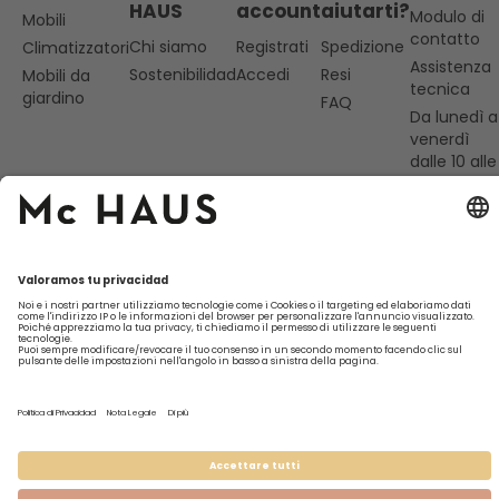
HAUS
account
aiutarti?
Modulo di
Mobili
contatto
Chi siamo
Registrati
Spedizione
Climatizzatori
Assistenza
Sostenibilidad
Accedi
Resi
Mobili da
tecnica
giardino
FAQ
Da lunedì a
venerdì
dalle 10 alle
13
977 838
369
hola@mc-
haus.com
Basi legali
Garanzia
Politica sulla privacy
Avviso legale
Marchio specializzato di
Beself Brands