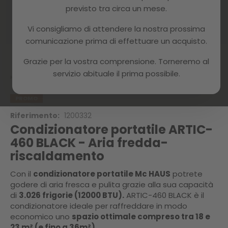
previsto tra circa un mese.
Vi consigliamo di attendere la nostra prossima
comunicazione prima di effettuare un acquisto.
Skip
to
Grazie per la vostra comprensione. Torneremo al
the
servizio abituale il prima possibile.
beginning
Home
ARTIC-460 BLACK
of
the
PROMO
images
Riferimento:
1200332
gallery
Condizionatore portatile ARTIC-
460 BLACK - Aria fredda-
riscaldamento
Con il
condizionatore portatile Mc HAUS
potrete
godere di aria fresca e pulita grazie alla sua capacità
di
3.026 frigorie (12000 BTU).
ARTIC-460 BLACK è il
condizionatore ideale per raffreddare in modo
economico uno
spazio ottimale compreso tra 18 e
23 m² (e fino a 36m²).