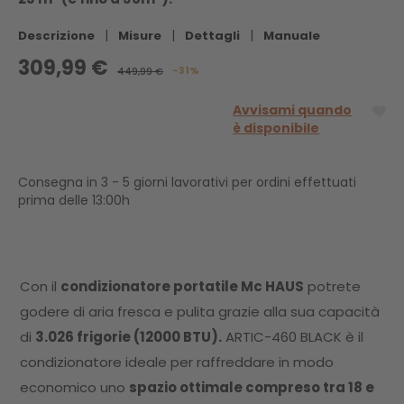
|
|
|
Descrizione
Misure
Dettagli
Manuale
309,99 €
-31%
449,99 €
Avvisami quando
è disponibile
Consegna in 3 - 5 giorni lavorativi per ordini effettuati
prima delle 13:00h
Con il
condizionatore portatile Mc HAUS
potrete
godere di aria fresca e pulita grazie alla sua capacità
di
3.026 frigorie (12000 BTU).
ARTIC-460 BLACK è il
condizionatore ideale per raffreddare in modo
economico uno
spazio ottimale compreso tra 18 e