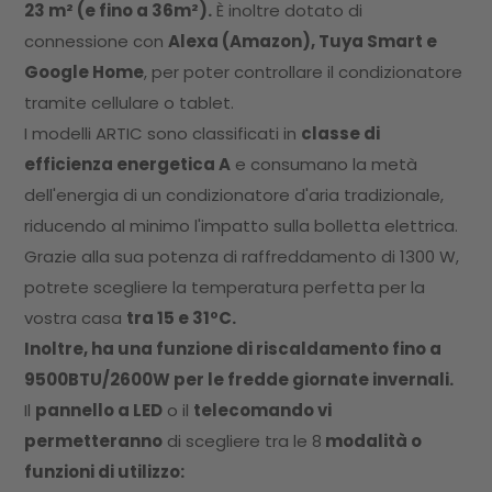
23 m² (e fino a 36m²).
È inoltre dotato di
connessione con
Alexa (Amazon), Tuya Smart e
Google Home
, per poter controllare il condizionatore
tramite cellulare o tablet.
I modelli ARTIC sono classificati in
classe di
efficienza energetica A
e consumano la metà
dell'energia di un condizionatore d'aria tradizionale,
riducendo al minimo l'impatto sulla bolletta elettrica.
Grazie alla sua potenza di raffreddamento di 1300 W,
potrete scegliere la temperatura perfetta per la
vostra casa
tra 15 e 31ºC.
Inoltre, ha una funzione di riscaldamento fino a
9500BTU/2600W per le fredde giornate invernali.
Il
pannello a LED
o il
telecomando vi
permetteranno
di scegliere tra le 8
modalità o
funzioni di utilizzo: