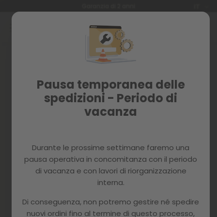
Lingua
Garanzia di 2 anni
IT
Salta
al
contenuto
Skip
to
the
end
Pausa temporanea delle
of
the
spedizioni - Periodo di
images
vacanza
gallery
Durante le prossime settimane faremo una
pausa operativa in concomitanza con il periodo
di vacanza e con lavori di riorganizzazione
interna.
Di conseguenza, non potremo gestire né spedire
nuovi ordini fino al termine di questo processo,