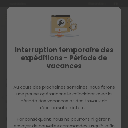
Langue
Garantie de 2 ans
FR
Allez
au
contenu
Opinions
Interruption temporaire des
Voici ce que la communauté Mc HAUS dit de nous
expéditions - Période de
vacances
★
★
★
★
★
★
Je l'adore
Ex
02/12/2024
02
Au cours des prochaines semaines, nous ferons
une pause opérationnelle coïncidant avec la
 de
Je ne savais pas si je devais acheter des meubles en
De
période des vacances et des travaux de
ligne, mais après cette expérience, je le ferai à nouveau
pe
réorganisation interne.
avec Mc HAUS, c'est sûr :)
Jo
Beatriz D.
Par conséquent, nous ne pourrons ni gérer ni
envoyer de nouvelles commandes jusqu'à la fin