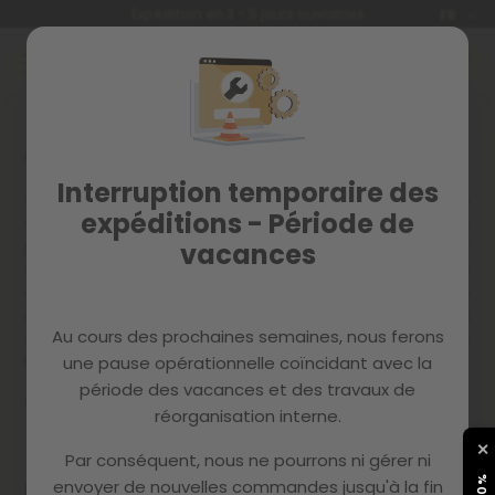
Langue
Expédition en 3 - 5 jours ouvrables
FR
Allez
au
contenu
Contactez-nous
Interruption temporaire des
Contactez-nous via le formulaire ci-dessous et notre
expéditions - Période de
équipe de service clientèle vous répondra dans les
plus brefs délais. Si vous nous avez contactés par
vacances
d'autres canaux, merci de nous en informer pour
accélérer notre réponse. En raison du grand nombre
de demandes que nous avons reçues ces dernières
Au cours des prochaines semaines, nous ferons
semaines, vous pourriez devoir attendre un peu plus
longtemps pour recevoir votre réponse.
une pause opérationnelle coïncidant avec la
période des vacances et des travaux de
Canal d'achat
*
réorganisation interne.
✕
Par conséquent, nous ne pourrons ni gérer ni
Raison de votre demande
*
envoyer de nouvelles commandes jusqu'à la fin