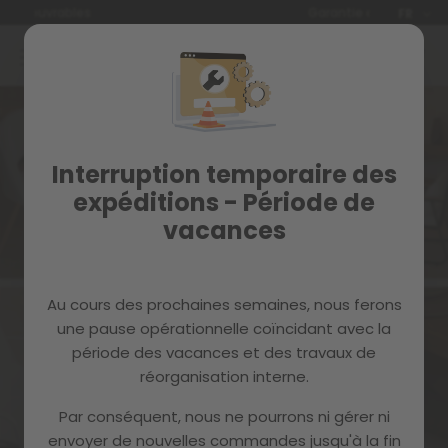
Langue
Garantie de 2 ans
FR
Allez
au
contenu
Interruption temporaire des
expéditions - Période de
Abonne-toi à la newsletter et profite
vacances
des avantages suivants :
Au cours des prochaines semaines, nous ferons
une pause opérationnelle coïncidant avec la
période des vacances et des travaux de
Coupon de bienvenue
Conseils et astuces
réorganisation interne.
Par conséquent, nous ne pourrons ni gérer ni
envoyer de nouvelles commandes jusqu'à la fin