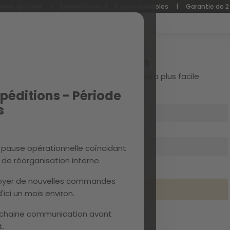
aison gratuite
|
Expédition en 3 - 5 jours ouvrables
|
Garantie de 2
Connexion
Créez votre compte et tout sera plus facile
péditions - Période
s
 pause opérationnelle coïncidant
de réorganisation interne.
Mot de passe oublié?
nvoyer de nouvelles commandes
se connecter
'ici un mois environ.
chaine communication avant
.