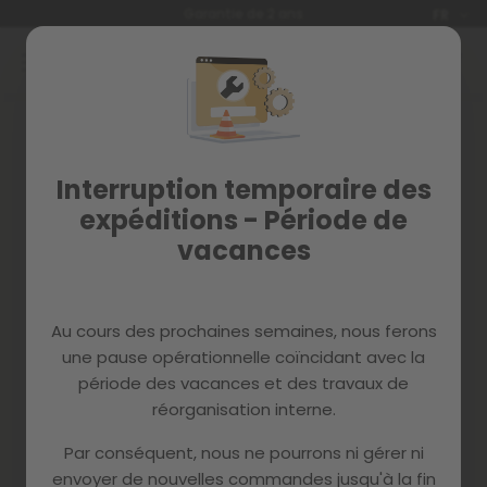
Langue
Garantie de 2 ans
FR
Allez
au
contenu
Connexion
Créez votre compte et tout
Interruption temporaire des
sera plus facile
expéditions - Période de
vacances
Au cours des prochaines semaines, nous ferons
une pause opérationnelle coïncidant avec la
période des vacances et des travaux de
Mot de passe oublié?
réorganisation interne.
se connecter
Par conséquent, nous ne pourrons ni gérer ni
envoyer de nouvelles commandes jusqu'à la fin