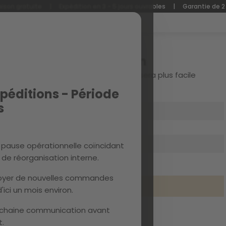
aison gratuite
|
Expédition en 3 - 5 jours ouvrables
|
Garantie de 2
Connexion
Créez votre compte et tout sera plus facile
péditions - Période
s
 pause opérationnelle coïncidant
de réorganisation interne.
Mot de passe oublié?
nvoyer de nouvelles commandes
se connecter
'ici un mois environ.
chaine communication avant
.