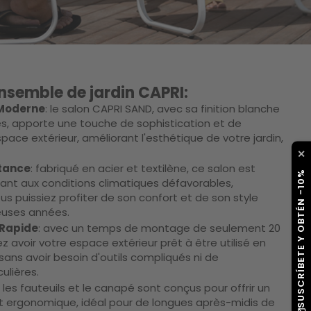
nsemble de jardin CAPRI:
 Moderne
: le salon CAPRI SAND, avec sa finition blanche
es, apporte une touche de sophistication et de
ace extérieur, améliorant l'esthétique de votre jardin,
✕
stance
: fabriqué en acier et textilène, ce salon est
SUSCRÍBETE Y OBTÉN -10%
nt aux conditions climatiques défavorables,
s puissiez profiter de son confort et de son style
uses années.
 Rapide
: avec un temps de montage de seulement 20
 avoir votre espace extérieur prêt à être utilisé en
ans avoir besoin d'outils compliqués ni de
ulières.
: les fauteuils et le canapé sont conçus pour offrir un
t ergonomique, idéal pour de longues après-midis de