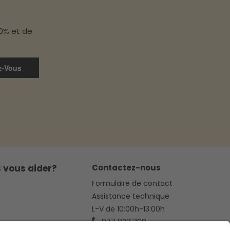
10% et de
z-Vous
 vous aider?
Contactez-nous
Formulaire de contact
Assistance technique
L-V de 10:00h-13:00h
977 838 369