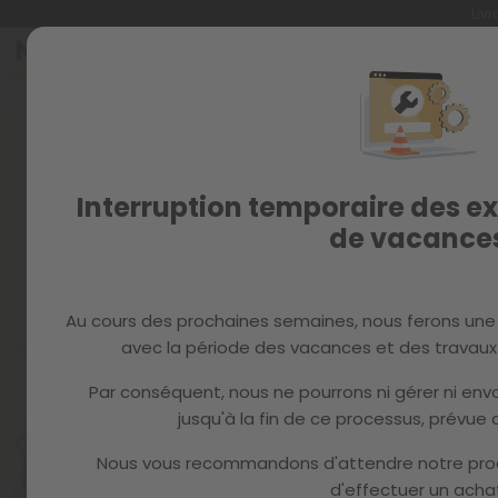
Livr
Allez
au
Skip
contenu
to
the
end
of
the
Interruption temporaire des ex
images
de vacance
gallery
Au cours des prochaines semaines, nous ferons une
avec la période des vacances et des travaux 
Par conséquent, nous ne pourrons ni gérer ni e
jusqu'à la fin de ce processus, prévue d
Nous vous recommandons d'attendre notre pro
d'effectuer un achat