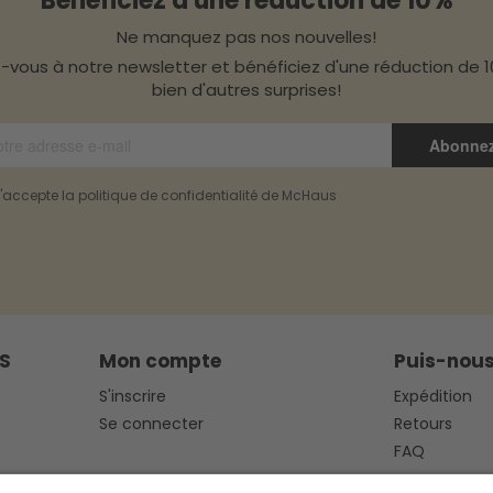
Bénéficiez d'une réduction de 10%
Ne manquez pas nos nouvelles!
z-vous à notre newsletter et bénéficiez d'une réduction de 
bien d'autres surprises!
Abonne
t j'accepte la politique de confidentialité de McHaus
S
Mon compte
Puis-nous
S'inscrire
Expédition
Se connecter
Retours
FAQ