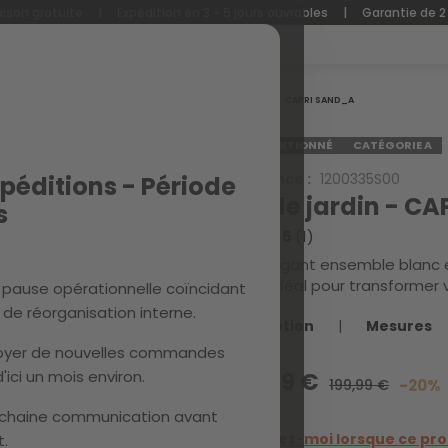
aison gratuite
|
Expédition en 3 - 5 jours ouvrables
|
Garantie de 2
Accueil
CAPRI SAND_A
RECONDITIONNÉ
CATÉGORIE A
Référence :
1200335S00
péditions - Période
Set de jardin - C
s
5.0 / 5
(1)
Cet élégant ensemble blanc e
table, idéal pour transformer
 pause opérationnelle coïncidant
de réorganisation interne.
Description
|
Mesures
nvoyer de nouvelles commandes
'ici un mois environ.
159,99 €
199,99 €
-20%
chaine communication avant
Prévenez-moi lorsque ce pro
.