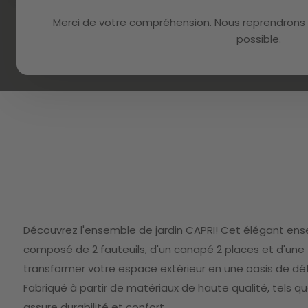
Merci de votre compréhension. Nous reprendrons 
possible.
Skip
to
Découvrez l'ensemble de jardin CAPRI! Cet élégant en
the
beginning
composé de 2 fauteuils, d'un canapé 2 places et d'une t
of
transformer votre espace extérieur en une oasis de dét
the
images
Fabriqué à partir de matériaux de haute qualité, tels que l
gallery
assure durabilité et confort.