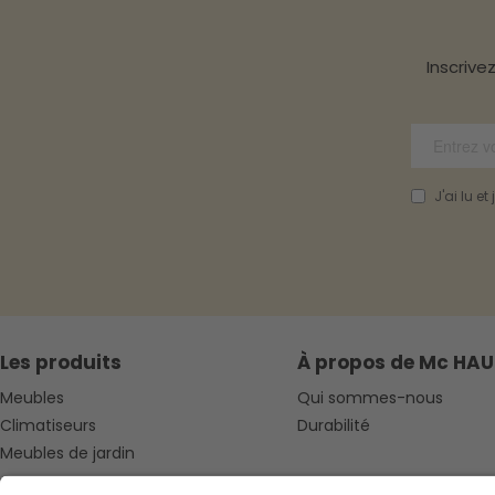
Inscrive
J'ai lu e
Les produits
À propos de Mc HAU
Meubles
Qui sommes-nous
Climatiseurs
Durabilité
Meubles de jardin