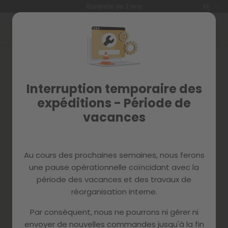
Langue
Garantie de 2 ans
FR
Allez
au
contenu
Skip
to
the
end
Interruption temporaire des
of
the
expéditions - Période de
images
vacances
gallery
Au cours des prochaines semaines, nous ferons
une pause opérationnelle coïncidant avec la
période des vacances et des travaux de
réorganisation interne.
Par conséquent, nous ne pourrons ni gérer ni
envoyer de nouvelles commandes jusqu'à la fin