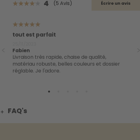
4
(5 Avis)
Écrire un avis
80%
5
3
s
tout est parfait
ch
25/11/2023
17
Fabien
Be
Livraison très rapide, chaise de qualité,
un peu médiocre car la suspension est un
matériau robuste, belles couleurs et dossier
pe
réglable. Je l'adore.
FAQ's