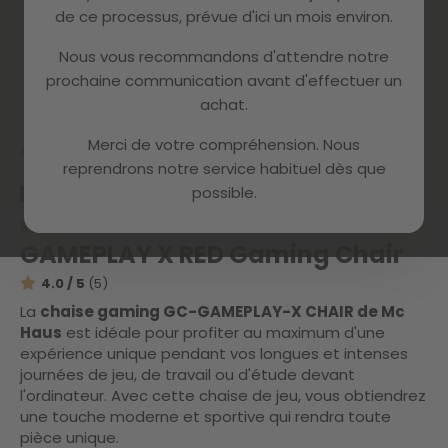
de ce processus, prévue d'ici un mois environ.
Nous vous recommandons d'attendre notre
prochaine communication avant d'effectuer un
Skip
achat.
to
the
Merci de votre compréhension. Nous
beginning
Accueil
GAMEPLAY X RED_A
reprendrons notre service habituel dès que
of
possible.
the
RECONDITIONNÉ
CATÉGORIE A
images
Référence :
1200215S00
gallery
GAMEPLAY X RED Gaming Chair
4.0 / 5
(5)
La
chaise gaming GC-GAMEPLAY-X CHAIR de Mc
Haus
est idéale pour profiter au maximum d'une
expérience unique pendant vos longues et intenses
journées de jeu, de travail ou d'étude devant
l'ordinateur. Avec cette chaise de jeu, vous obtiendrez
une touche moderne et sportive qui rendra toute
pièce unique.