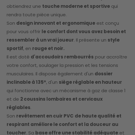
obtiendrez une
touche moderne et sportive
qui
rendra toute pièce unique.
Son
design innovant et ergonomique
est conçu
pour vous offrir
le confort dont vous avez besoin et
ressembler à un vrai joueur
. Il présente un
style
sportif
, en
rouge et noir.
Il est doté
d'accoudoirs rembourrés
pour accroître
votre confort, soulager la pression et les tensions
musculaires. Il dispose également d'un
dossier
inclinable à 135º
, d'un
siège réglable en hauteur
qui fonctionne avec un mécanisme à gaz de classe 1
et de
2 coussins lombaires et cervicaux
réglables
.
Son
revêtement en cuir PVC
de haute qualité et
respirant améliore le confort et la douceur au
toucher
. Sa
base offre une stabilité adéquate
et