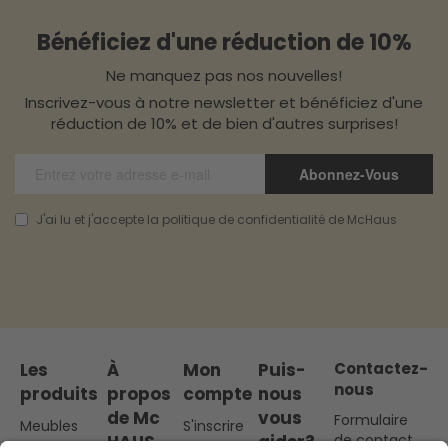
Bénéficiez d'une réduction de 10%
Ne manquez pas nos nouvelles!
Inscrivez-vous à notre newsletter et bénéficiez d'une
réduction de 10% et de bien d'autres surprises!
Abonnez-Vous
J'ai lu et j'accepte la politique de confidentialité de McHaus
Les
À
Mon
Puis-
Contactez-
nous
produits
propos
compte
nous
de Mc
vous
Formulaire
Meubles
S'inscrire
HAUS
aider?
de contact