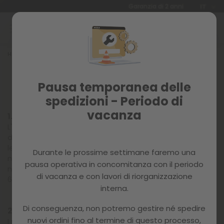
Lingua
Garanzia di 2 anni
IT
Salta
al
contenuto
Home
BASI LEGALI
Basi legali
Pausa temporanea delle
spedizioni - Periodo di
vacanza
1. Azienda organizzatrice
L'organizzazione delle attività promozionali è promossa
da MC HAUS, [di seguito BESELF BRANDS S.A.], con sede
legale in C/ Mas de la Perla 8, 43800 Valls (Tarragona) e
Durante le prossime settimane faremo una
numero di identificazione fiscale: B-65114373. Registrato
pausa operativa in concomitanza con il periodo
nel Registro Mercantile di Tarragona, Volume 2847, Folio
di vacanza e con lavori di riorganizzazione
6, Pagina T47561, Iscrizione 4.
interna.
Di conseguenza, non potremo gestire né spedire
2. Regole specifiche
nuovi ordini fino al termine di questo processo,
I requisiti necessari per partecipare a una specifica