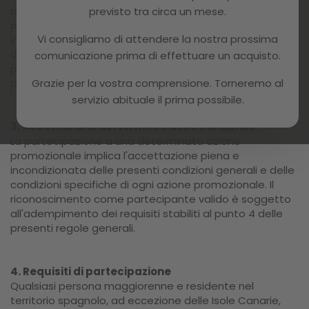
azione promozionale sono descritti nel materiale
previsto tra circa un mese.
promozionale per ogni azione promozionale e
Vi consigliamo di attendere la nostra prossima
includeranno informazioni riguardanti la durata
dell'azione, la forma di partecipazione, il costo della
comunicazione prima di effettuare un acquisto.
partecipazione e l'ubicazione delle regole generali di
partecipazione.
Grazie per la vostra comprensione. Torneremo al
servizio abituale il prima possibile.
3. Accettazione dei termini e delle condizioni
La partecipazione a una determinata azione
promozionale implica l'accettazione piena e
incondizionata delle presenti condizioni generali e delle
condizioni specifiche di ogni azione promozionale. Il
riconoscimento come partecipante valido è soggetto
all'adempimento dei requisiti stabiliti al punto 4 delle
presenti regole generali.
4. Requisiti di partecipazione
Qualsiasi persona maggiorenne e residente nel
territorio spagnolo, ad eccezione delle Isole Canarie,