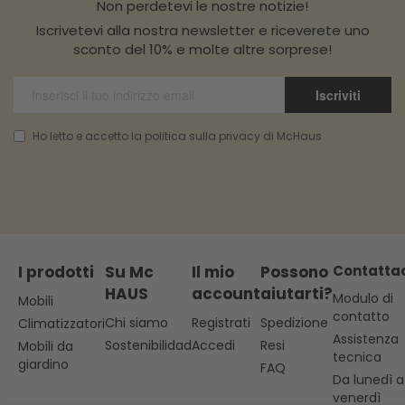
Non perdetevi le nostre notizie!
Iscrivetevi alla nostra newsletter e riceverete uno
sconto del 10% e molte altre sorprese!
Iscriviti
Ho letto e accetto la politica sulla privacy di McHaus
I prodotti
Su Mc
Il mio
Possono
Contatta
HAUS
account
aiutarti?
Modulo di
Mobili
contatto
Chi siamo
Registrati
Spedizione
Climatizzatori
Assistenza
Sostenibilidad
Accedi
Resi
Mobili da
tecnica
giardino
FAQ
Da lunedì a
venerdì