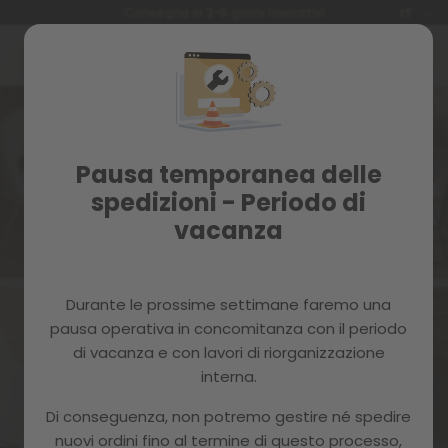
Lingua
Consegna in 3-5 giorni lavorativi
IT
Salta
al
contenuto
Pausa temporanea delle
spedizioni - Periodo di
Iscriviti alla newsletter e approfitta
vacanza
dei seguenti vantaggi:
Durante le prossime settimane faremo una
pausa operativa in concomitanza con il periodo
di vacanza e con lavori di riorganizzazione
Coupon di benvenuto
Consigli e trucchi
interna.
Di conseguenza, non potremo gestire né spedire
nuovi ordini fino al termine di questo processo,