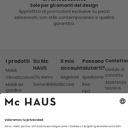
Solo per gli amanti del design
Approfitta di promozioni esclusive su pezzi
selezionati, con stile contemporaneo e qualità
garantita.
I prodotti
Su Mc
Il mio
Possono
Contatta
HAUS
account
aiutarti?
Modulo di
Mobili
contatto
Chi siamo
Registrati
Spedizione
Climatizzatori
Assistenza
Sostenibilidad
Accedi
Resi
Mobili da
tecnica
giardino
FAQ
Da lunedì a
venerdì
dalle 10 alle
13
977 838
369