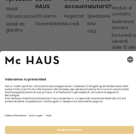
HAUS
account
aiutarti?
Modulo di
Mobili
contatto
Chi siamo
Registrati
Spedizione
Climatizzatori
Assistenza
Sostenibilidad
Accedi
Resi
Mobili da
tecnica
giardino
FAQ
Da lunedì a
venerdì
dalle 10 alle
13
977 838
369
hola@mc-
haus.com
Basi legali
Garanzia
Politica sulla privacy
Avviso legale
Marchio specializzato di
Beself Brands