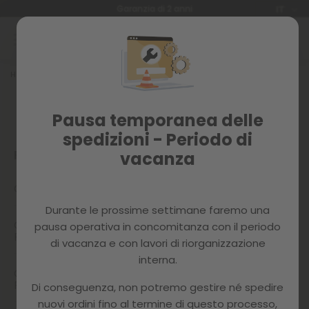
Lingua
Garanzia di 2 anni
IT
Salta
al
contenuto
FAQs
Home
FAQ HOME PAGE
Pausa temporanea delle
spedizioni - Periodo di
PAYPAL
vacanza
Che cos’è PayPal Pagamento a Rate?
Durante le prossime settimane faremo una
Come posso pagare con PayPal Pagamento a
pausa operativa in concomitanza con il periodo
Rate?
di vacanza e con lavori di riorganizzazione
interna.
Quando inizierò a pagare se uso PayPal
Pagamento a Rate?
Di conseguenza, non potremo gestire né spedire
nuovi ordini fino al termine di questo processo,