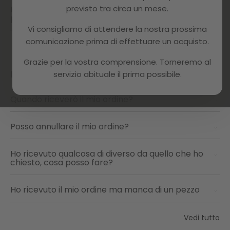
previsto tra circa un mese.
Ho ricevuto un messaggio di errore durante il
pagamento. Cosa posso fare?
Vi consigliamo di attendere la nostra prossima
comunicazione prima di effettuare un acquisto.
Vedi tutto
Grazie per la vostra comprensione. Torneremo al
IL TUO ORDINE
servizio abituale il prima possibile.
Quando riceverò il mio ordine?
Posso annullare il mio ordine?
Ho ricevuto qualcosa di diverso da quello che ho
chiesto, cosa posso fare?
Ho ricevuto il mio ordine ma manca di un pezzo
Vedi tutto