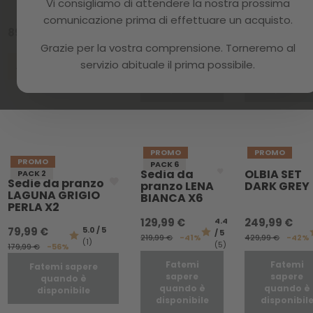
Vi consigliamo di attendere la nostra prossima
199,99 €
4.3
159,99 €
comunicazione prima di effettuare un acquisto.
/ 5
279,99 €
-29%
309,99 €
-48%
89,99 €
(6)
Grazie per la vostra comprensione. Torneremo al
Fatemi
Fatemi
servizio abituale il prima possibile.
sapere
sapere
Aggiungi al carrello
quando è
quando è
disponibile
disponibil
PROMO
PROMO
PROMO
PACK 6
Sedia da
OLBIA SET
PACK 2
Sedie da pranzo
pranzo LENA
DARK GREY
LAGUNA GRIGIO
BIANCA X6
PERLA X2
129,99 €
4.4
249,99 €
79,99 €
5.0 / 5
/ 5
219,99 €
-41%
429,99 €
-42%
(1)
(5)
179,99 €
-56%
Fatemi
Fatemi
Fatemi sapere
sapere
sapere
quando è
quando è
quando è
disponibile
disponibile
disponibil