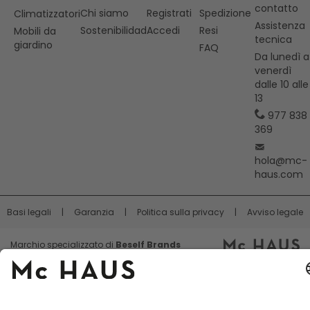
contatto
Chi siamo
Registrati
Spedizione
Climatizzatori
Assistenza
Sostenibilidad
Accedi
Resi
Mobili da
tecnica
giardino
FAQ
Da lunedì a
venerdì
dalle 10 alle
13
977 838
369
hola@mc-
haus.com
Basi legali
Garanzia
Politica sulla privacy
Avviso legale
Marchio specializzato di
Beself Brands