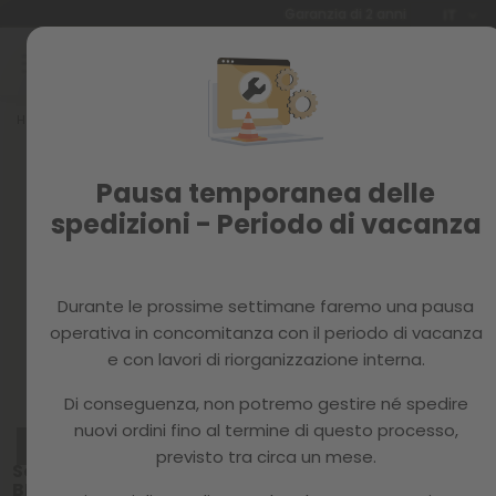
Lingua
Garanzia di 2 anni
IT
Salta
al
contenuto
Home
MOBILI
Mobili
Pausa temporanea delle
Trova i mobili di cui ha bisogno la tua casa
spedizioni - Periodo di vacanza
Durante le prossime settimane faremo una pausa
Ordina per:
operativa in concomitanza con il periodo di vacanza
e con lavori di riorganizzazione interna.
Di conseguenza, non potremo gestire né spedire
PROMO
PROMO
PACK 4
PACK 4
nuovi ordini fino al termine di questo processo,
Sedie da
Sedie da
RICONDIZIONATO
pranzo ENA
pranzo ENA
previsto tra circa un mese.
CATEGORIA A
Scrivania KALA
MARRONE X4
LATTE X4
BIANCA