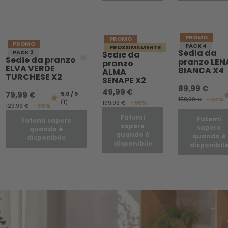
PROMO
PROMO
PROMO
PACK 4
PROSSIMAMENTE
Sedia da
PACK 2
Sedie da
Sedie da pranzo
pranzo LEN
pranzo
ELVA VERDE
BIANCA X4
ALMA
TURCHESE X2
SENAPE X2
89,99 €
49,99 €
79,99 €
5.0 / 5
159,99 €
-44%
(1)
109,99 €
-55%
129,99 €
-38%
Fatemi
Fatemi
Fatemi sapere
sapere
sapere
quando è
quando è
quando è
disponibile
disponibile
disponibil