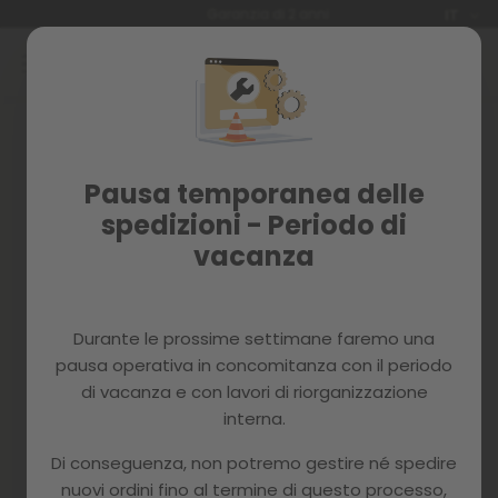
Lingua
Garanzia di 2 anni
IT
Salta
al
contenuto
Accedi
Crea il tuo account e tutto
Pausa temporanea delle
sarà più facile
spedizioni - Periodo di
vacanza
Durante le prossime settimane faremo una
pausa operativa in concomitanza con il periodo
di vacanza e con lavori di riorganizzazione
Hai dimenticato la tua password?
interna.
accedi
Di conseguenza, non potremo gestire né spedire
nuovi ordini fino al termine di questo processo,