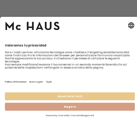
I prodotti
Su Mc
Il mio
Possono
Contatta
HAUS
account
aiutarti?
Modulo di
Mobili
contatto
Chi siamo
Registrati
Spedizione
Climatizzatori
Assistenza
Sostenibilidad
Accedi
Resi
Mobili da
tecnica
giardino
FAQ
Da lunedì a
venerdì
dalle 10 alle
13
977 838
369