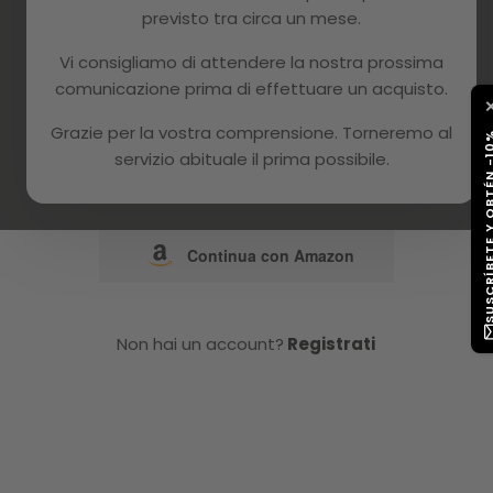
previsto tra circa un mese.
o
Vi consigliamo di attendere la nostra prossima
comunicazione prima di effettuare un acquisto.
Continua con Google
Grazie per la vostra comprensione. Torneremo al
SUSCRÍBETE Y OB
servizio abituale il prima possibile.
Continua con Facebook
Continua con Amazon
Non hai un account?
Registrati