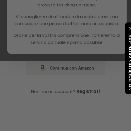
previsto tra circa un mese.
o
Vi consigliamo di attendere la nostra prossima
comunicazione prima di effettuare un acquisto.
Continua con Google
Grazie per la vostra comprensione. Torneremo al
SUSCRÍBETE Y OB
servizio abituale il prima possibile.
Continua con Facebook
Continua con Amazon
Non hai un account?
Registrati