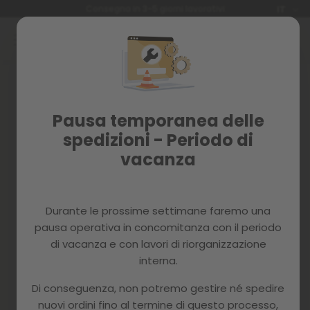
Lingua
Consegna in 3-5 giorni lavorativi
IT
Salta
al
contenuto
Accedi
Crea il tuo account e tutto
Pausa temporanea delle
sarà più facile
spedizioni - Periodo di
vacanza
Durante le prossime settimane faremo una
pausa operativa in concomitanza con il periodo
di vacanza e con lavori di riorganizzazione
Hai dimenticato la tua password?
interna.
accedi
Di conseguenza, non potremo gestire né spedire
nuovi ordini fino al termine di questo processo,