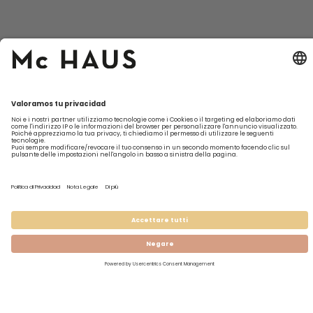
I prodotti
Su Mc
Il mio
Possono
Contatta
HAUS
account
aiutarti?
Modulo di
Mobili
contatto
Chi siamo
Registrati
Spedizione
Climatizzatori
Assistenza
Sostenibilidad
Accedi
Resi
Mobili da
tecnica
giardino
FAQ
Da lunedì a
venerdì
dalle 10 alle
13
977 838
369