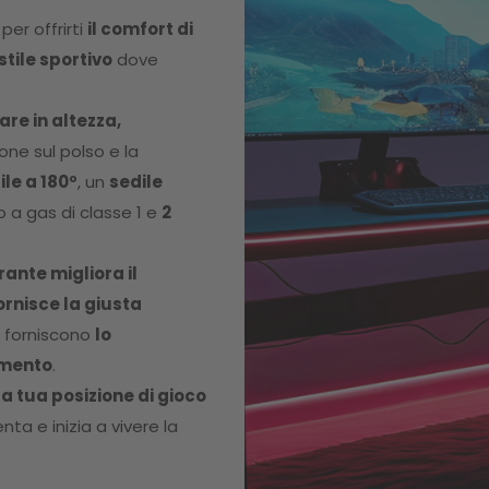
er offrirti
il comfort di
stile sportivo
dove
are in altezza,
ione sul polso e la
le a 180º
, un
sedile
a gas di classe 1 e
2
rante migliora il
rnisce la giusta
 forniscono
lo
imento
.
 tua posizione di gioco
enta e inizia a vivere la