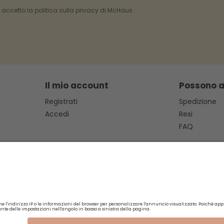
e accetto la politica sulla privacy di McHaus
Il mio account
Possono a
Registrati
Spedizione
Accedi
Resi
FAQ
Basi legali
Garanzia
Politica sulla privacy
Avviso legale