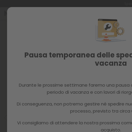
Sped
Salta
al
Skip
contenuto
to
the
end
of
the
Pausa temporanea delle spedi
images
vacanza
gallery
Durante le prossime settimane faremo una pausa o
periodo di vacanza e con lavori di rior
Di conseguenza, non potremo gestire né spedire nuovi
processo, previsto tra circa
Vi consigliamo di attendere la nostra prossima com
acquisto.