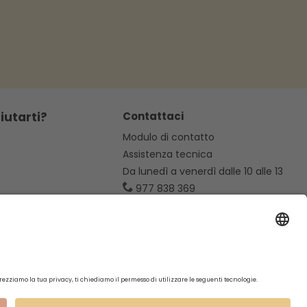
iutarti?
Contattaci
Modulo di contatto
Assistenza tecnica
Da lunedì a venerdì dalle 10 alle 13
977 838 369
hola@mc-haus.com