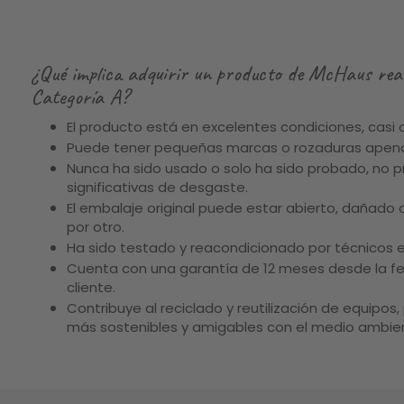
¿Qué implica adquirir un producto de McHaus rea
Categoría A?
El producto está en excelentes condiciones, casi
Puede tener pequeñas marcas o rozaduras apena
Nunca ha sido usado o solo ha sido probado, no 
significativas de desgaste.
El embalaje original puede estar abierto, dañado o
por otro.
Ha sido testado y reacondicionado por técnicos e
Cuenta con una garantía de 12 meses desde la fe
cliente.
Contribuye al reciclado y reutilización de equipo
más sostenibles y amigables con el medio ambie