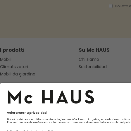
Ho letto 
I prodotti
Su Mc HAUS
Mobili
Chi siamo
Climatizzatori
Sostenibilidad
Mobili da giardino
Seguici