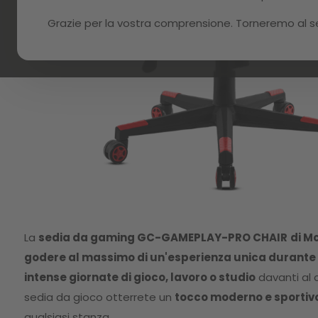
Grazie per la vostra comprensione. Torneremo al serv
Skip
to
La
sedia da gaming GC-GAMEPLAY-PRO CHAIR
di M
the
beginning
godere al massimo di un'esperienza unica durante 
of
intense giornate di gioco, lavoro o studio
davanti al
the
images
sedia da gioco otterrete un
tocco moderno e sportiv
gallery
qualsiasi stanza.