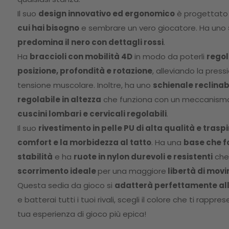
Il suo
design innovativo ed ergonomico
è progettato p
cui hai bisogno
e sembrare un vero giocatore. Ha uno
predomina il nero con dettagli rossi
.
Ha
braccioli con mobilità 4D
in modo da poterli
regol
posizione, profondità e rotazione
, alleviando la press
tensione muscolare. Inoltre, ha uno
schienale reclinabi
regolabile in altezza
che funziona con un meccanismo 
cuscini lombari e cervicali regolabili
.
Il suo
rivestimento in pelle PU di alta qualità e traspi
comfort e la morbidezza al tatto
. Ha una
base che fo
stabilità
e ha
ruote in nylon durevoli e resistenti
che
scorrimento ideale
per una maggiore
libertà di mov
Questa sedia da gioco si
adatterà perfettamente alla
e batterai tutti i tuoi rivali, scegli il colore che ti rappres
tua esperienza di gioco più epica!