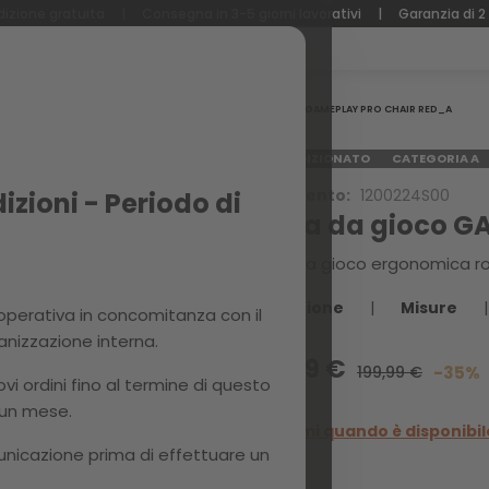
izione gratuita
|
Consegna in 3-5 giorni lavorativi
|
Garanzia di 2
Home
GAMEPLAY PRO CHAIR RED_A
RICONDIZIONATO
CATEGORIA A
Riferimento:
1200224S00
zioni - Periodo di
Sedia da gioco G
Sedia da gioco ergonomica ros
Descrizione
|
Misure
|
perativa in concomitanza con il
ganizzazione interna.
129,99 €
199,99 €
-35%
 ordini fino al termine di questo
 un mese.
Avvisami quando è disponibil
unicazione prima di effettuare un