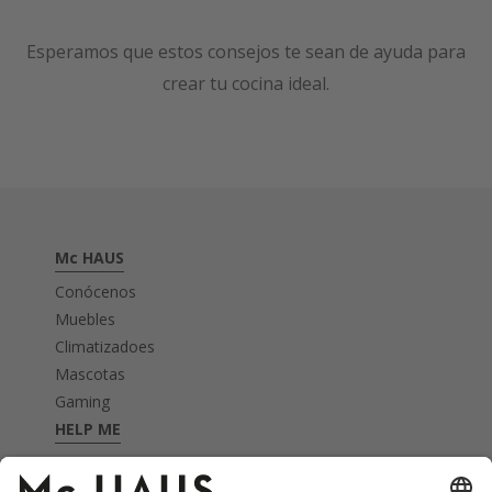
Esperamos que estos consejos te sean de ayuda para
crear tu cocina ideal.
Mc HAUS
Conócenos
Muebles
Climatizadoes
Mascotas
Gaming
HELP ME
FAQ's
Garantía