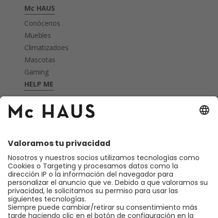
Mc HAUS
Conócenos
Muebles
Climatizadoes
Mascotas
Gaming
HELP ME
FAQ's
Garantía
Devoluciones
Nota legal
Privacidad
CONTACTO
Atención telefonica
10:00h - 13:00h
977 83 83 69
hola@mc-haus.com