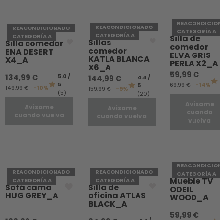
REACONDICIO
REACONDICIONADO
REACONDICIONADO
CATEGORÍA A
CATEGORÍA A
CATEGORÍA A
Silla de
Sillas
Silla comedor
comedor
comedor
ENA DESERT
ELVA GRIS
KATLA BLANCA
X4_A
PERLA X2_A
X6_A
59,99 €
134,99 €
5.0 /
144,99 €
4.4 /
5
69,99 €
-14%
5
149,99 €
-10%
159,99 €
-9%
(5)
(20)
Avisame
Avisame
Avisame
cuando
cuando vuelva
cuando vuelva
vuelva
REACONDICIO
REACONDICIONADO
REACONDICIONADO
CATEGORÍA A
Mueble TV
CATEGORÍA A
CATEGORÍA A
Sofá cama
Silla de
ODEIL
HUG GREY_A
oficina ATLAS
WOOD_A
BLACK_A
59,99 €