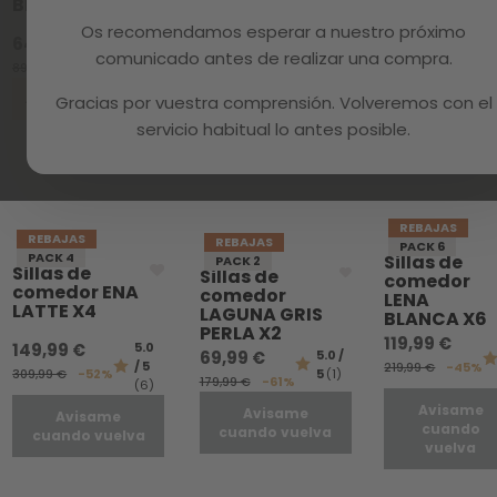
BLANCO_A
WHITE_A
199,99 €
Os recomendamos esperar a nuestro próximo
64,99 €
4.3 /
59,99 €
279,99 €
-29%
comunicado antes de realizar una compra.
5
(4)
89,99 €
-28%
79,99 €
-25%
Avisame
Añadir al carrito
Añadir al carrito
Gracias por vuestra comprensión. Volveremos con el
cuando
vuelva
servicio habitual lo antes posible.
REBAJAS
REBAJAS
REBAJAS
PACK 6
PACK 4
Sillas de
PACK 2
Sillas de
Sillas de
comedor
comedor ENA
comedor
LENA
LATTE X4
LAGUNA GRIS
BLANCA X6
PERLA X2
119,99 €
149,99 €
5.0
69,99 €
5.0 /
/ 5
219,99 €
-45%
309,99 €
-52%
5
(1)
179,99 €
-61%
(6)
Avisame
Avisame
Avisame
cuando
cuando vuelva
cuando vuelva
vuelva