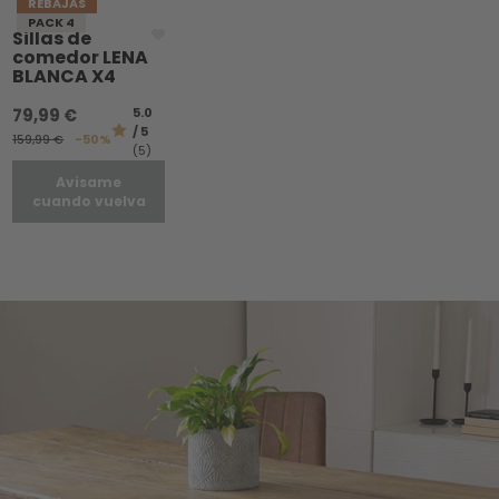
REBAJAS
PACK 4
Sillas de
comedor LENA
BLANCA X4
79,99 €
5.0
/ 5
159,99 €
-50%
(5)
Avisame
cuando vuelva