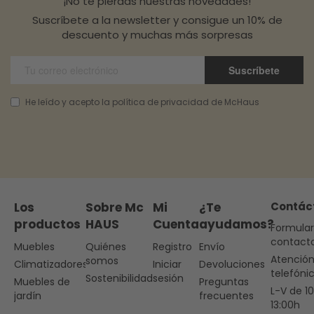
¡No te pierdas nuestras novedades!
Suscríbete a la newsletter y consigue un 10% de
descuento y muchas más sorpresas
Suscríbete
He leído y acepto la política de privacidad de McHaus
Los
Sobre Mc
Mi
¿Te
Contác
productos
HAUS
Cuenta
ayudamos?
Formular
contact
Muebles
Quiénes
Registro
Envío
Atenció
somos
Climatizadores
Iniciar
Devoluciones
telefóni
Sostenibilidad
sesión
Muebles de
Preguntas
L-V de 1
jardín
frecuentes
13:00h