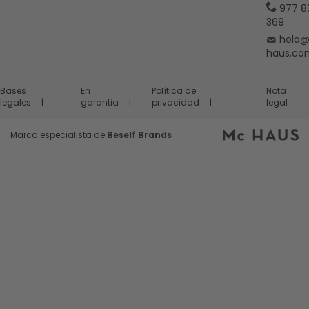
977 8
369
hola
haus.co
Bases
En
Política de
Nota
legales
garantia
privacidad
legal
Marca especialista de
Beself Brands