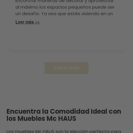
Encontrar maneras de decorar y aprovechar
al máximo los espacios pequeños puede ser
un desafío. Ya sea que estés viviendo en un
apartamento pequeño o en una casa con
Leer más >>
habitaciones limitadas, hay una serie de
consejos y trucos que puedes utilizar para
hacer que tu hogar se sienta más amplio y
funcional. A continuación, te presentamos
algunos de los mejores consejos para
decorar y aprovechar al máximo los espacios
pequeños en tu hogar.
Saber más
Encuentra la Comodidad Ideal con
los Muebles Mc HAUS
Los muebles Mc HAUS son la elección perfecta para