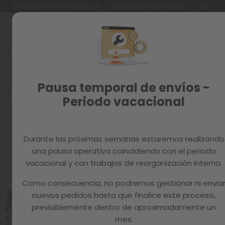
Idioma
Envío gratuito
Entrega en 24 - 72h laborables
Garantía de 3 años
ES
Ir
al
contenido
Reacondicionados
Inicio
MUEBLES
Recambios
Muebles funcionales y de diseño
MAGAZINE
Pausa temporal de envíos -
Encuentra los muebles que tu casa necesita
Periodo vacacional
Durante las próximas semanas estaremos realizando
Ordenar por:
una pausa operativa coincidiendo con el periodo
vacacional y con trabajos de reorganización interna.
Como consecuencia, no podremos gestionar ni envia
REBAJAS
PACK 4
nuevos pedidos hasta que finalice este proceso,
REACONDICIONADO
REACONDICIONADO
Sillas de
CATEGORÍA A
CATEGORÍA A
comedor
previsiblemente dentro de aproximadamente un
Escritorio
Aparador
ENA MARRÓ
KALA
UMMA
mes.
X4