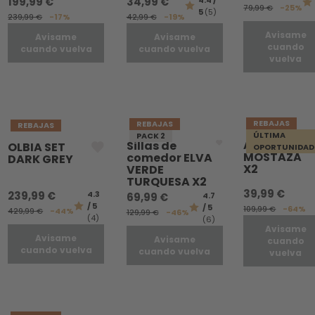
199,99 €
34,99 €
4.4 /
79,99 €
-25%
5
(5)
239,99 €
-17%
42,99 €
-19%
Avisame
Avisame
Avisame
cuando
cuando vuelva
cuando vuelva
vuelva
REBAJAS
REBAJAS
REBAJAS
ÚLTIMA
PACK 2
ALMA
Sillas de
OLBIA SET
OPORTUNIDAD
MOSTAZA
comedor ELVA
DARK GREY
X2
VERDE
TURQUESA X2
39,99 €
239,99 €
4.3
69,99 €
4.7
/ 5
/ 5
109,99 €
-64%
429,99 €
-44%
129,99 €
-46%
(4)
(6)
Avisame
Avisame
Avisame
cuando
cuando vuelva
cuando vuelva
vuelva