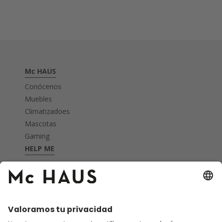
Mc HAUS
Conócenos
Muebles
Climatizadoes
Mascotas
Gaming
HELP ME
FAQ's
Garantía
Devoluciones
Nota legal
Privacidad