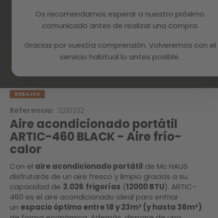
Os recomendamos esperar a nuestro próximo
comunicado antes de realizar una compra.
Gracias por vuestra comprensión. Volveremos con el
Skip
to
servicio habitual lo antes posible.
the
beginning
Inicio
ARTIC-460 BLACK
of
the
REBAJAS
images
Referencia:
1200332
gallery
Aire acondicionado portátil
ARTIC-460 BLACK - Aire frío-
calor
Con el
aire acondicionado portátil
de Mc HAUS
disfrutarás de un aire fresco y limpio gracias a su
capacidad de
3.026
frigorías
(
12000 BTU
). ARTIC-
460 es el aire acondicionado ideal para enfriar
un
espacio óptimo entre 18 y 23m² (y hasta 36m²)
de forma económica. Además, dispone de una