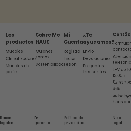
Los
Sobre Mc
Mi
¿Te
Contác
productos
HAUS
Cuenta
ayudamos?
Formular
contact
Muebles
Quiénes
Registro
Envío
Atenció
somos
Climatizadores
Iniciar
Devoluciones
telefóni
Sostenibilidad
sesión
Muebles de
Preguntas
L-V de 1
jardín
frecuentes
13:00h
977 8
369
hola
haus.co
Bases
En
Política de
Nota
legales
garantia
privacidad
legal