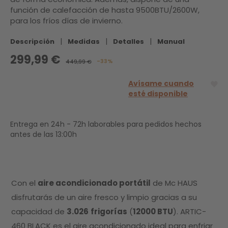
función de calefacción de hasta 9500BTU/2600W,
para los fríos días de invierno.
|
|
|
Descripción
Medidas
Detalles
Manual
299,99 €
-33%
449,99 €
Avísame cuando
esté disponible
Entrega en 24h - 72h laborables para pedidos hechos
antes de las 13:00h
Con el
aire acondicionado portátil
de Mc HAUS
disfrutarás de un aire fresco y limpio gracias a su
capacidad de
3.026
frigorías
(
12000 BTU
). ARTIC-
460 BLACK es el aire acondicionado ideal para enfriar