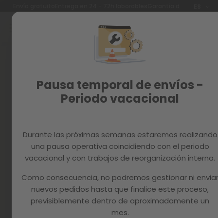
Idioma
Envío gratuito
Entrega en 24 - 72h laborables
Garantía de 3 años
ES
Ir
al
contenido
Reacondicionados
Skip
to
Recambios
the
end
MAGAZINE
Pausa temporal de envíos -
of
the
Periodo vacacional
images
gallery
Durante las próximas semanas estaremos realizando
una pausa operativa coincidiendo con el periodo
vacacional y con trabajos de reorganización interna.
Como consecuencia, no podremos gestionar ni envia
nuevos pedidos hasta que finalice este proceso,
previsiblemente dentro de aproximadamente un
mes.