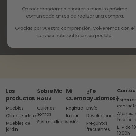
¡No te pierdas nuestras novedades!
Os recomendamos esperar a nuestro próximo
Suscríbete a la newsletter y consigue un 10% de
comunicado antes de realizar una compra.
descuento y muchas más sorpresas
Gracias por vuestra comprensión. Volveremos con el
Suscríbete
servicio habitual lo antes posible.
He leído y acepto la política de privacidad de McHaus
Los
Sobre Mc
Mi
¿Te
Contác
productos
HAUS
Cuenta
ayudamos?
Formular
contact
Muebles
Quiénes
Registro
Envío
Atenció
somos
Climatizadores
Iniciar
Devoluciones
telefóni
Sostenibilidad
sesión
Muebles de
Preguntas
L-V de 1
jardín
frecuentes
13:00h