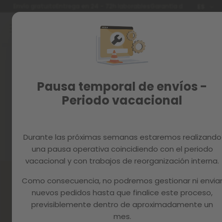
Idioma
Envío gratuito
Entrega en 24 - 72h laborables
Garantía de 3 años
ES
Ir
al
contenido
Reacondicionados
Recambios
Cesta
MAGAZINE
Pausa temporal de envíos -
Periodo vacacional
No tienes ningún artículo en tu carrito.
Haga clic
aquí
para continuar comprando.
Durante las próximas semanas estaremos realizando
una pausa operativa coincidiendo con el periodo
vacacional y con trabajos de reorganización interna.
Como consecuencia, no podremos gestionar ni envia
nuevos pedidos hasta que finalice este proceso,
previsiblemente dentro de aproximadamente un
Consigue un 10% de descuento
mes.