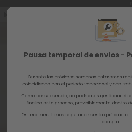
E
Ir
al
Reacondicionados
contenido
Inicio
RSC - MCHAUS - ES
Recambios
MAGAZINE
Pausa temporal de envíos - 
Durante las próximas semanas estaremos real
coincidiendo con el periodo vacacional y con trab
Como consecuencia, no podremos gestionar ni en
finalice este proceso, previsiblemente dentro
Os recomendamos esperar a nuestro próximo com
compra.