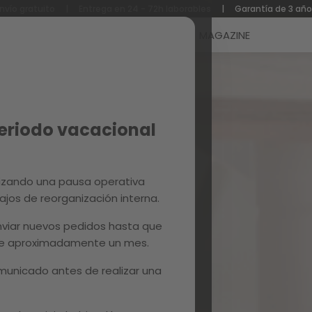
nvío gratuito
|
Entrega en 24 - 72h laborables
|
Garantía de 3 añ
Reacondicionados
Recambios
MAGAZINE
Periodo vacacional
izando una pausa operativa
ajos de reorganización interna.
viar nuevos pedidos hasta que
 de aproximadamente un mes.
unicado antes de realizar una