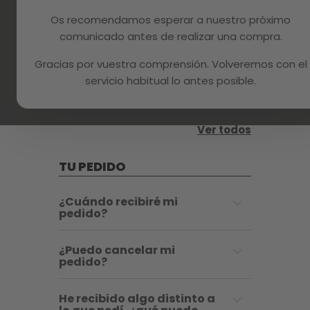
¿Cómo puedo pagar con
Os recomendamos esperar a nuestro próximo
PayPal Pago a Plazos?
comunicado antes de realizar una compra.
Gracias por vuestra comprensión. Volveremos con el
¿Cuándo empezaré a
pagar si utilizo PayPal Pago
servicio habitual lo antes posible.
a Plazos?
Ver todos
TU PEDIDO
¿Cuándo recibiré mi
pedido?
¿Puedo cancelar mi
pedido?
He recibido algo distinto a