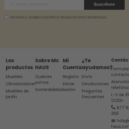
Suscríbete
He leído y acepto la política de privacidad de McHaus
Los
Sobre Mc
Mi
¿Te
Contác
productos
HAUS
Cuenta
ayudamos?
Formular
contact
Muebles
Quiénes
Registro
Envío
Atenció
somos
Climatizadores
Iniciar
Devoluciones
telefóni
Sostenibilidad
sesión
Muebles de
Preguntas
L-V de 1
jardín
frecuentes
13:00h
977 8
369
hola
haus.co