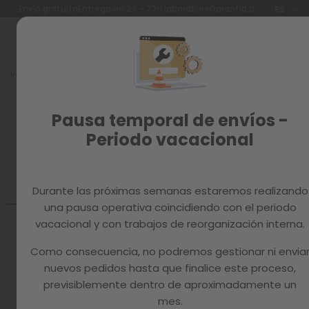
Idioma
Envío gratuito
Entrega en 24 - 72h laborables
Garantía de 3 años
ES
Ir
al
contenido
Reacondicionados
Inicio
PREGUNTAS FRECUENTES
Recambios
¿Tienes dudas?
MAGAZINE
Pausa temporal de envíos -
¡MCHAUS RESPONDE!
Periodo vacacional
Durante las próximas semanas estaremos realizando
una pausa operativa coincidiendo con el periodo
vacacional y con trabajos de reorganización interna.
PAYPAL
Como consecuencia, no podremos gestionar ni envia
nuevos pedidos hasta que finalice este proceso,
¿Qué es PayPal Pago a
previsiblemente dentro de aproximadamente un
Plazos?
mes.