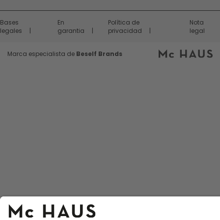
Bases
En
Política de
Nota
legales
garantia
privacidad
legal
Marca especialista de
Beself Brands