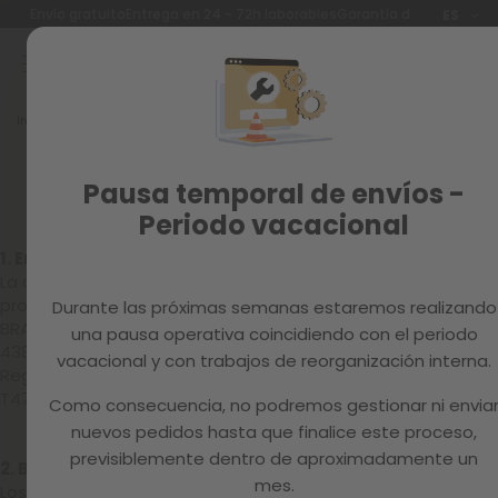
Idioma
Envío gratuito
Entrega en 24 - 72h laborables
Garantía de 3 años
ES
Ir
al
contenido
Reacondicionados
Inicio
BASES LEGALES
Recambios
MAGAZINE
Bases legales
Pausa temporal de envíos -
Periodo vacacional
1. Empresa organizadora
La organización de las acciones promocionales está
promovida por MC HAUS, [de ahora en adelante BESELF
Durante las próximas semanas estaremos realizando
BRANDS S.A.], con domicilio social en C/ Mas de la Perla 8,
una pausa operativa coincidiendo con el periodo
43800 Valls (Tarragona) y con NIF: B-65114373. Inscrita en el
vacacional y con trabajos de reorganización interna.
Registro Mercantil de Tarragona Tomo 2847, Folio 6, Hoja
T47561, Inscripción 4ª
Como consecuencia, no podremos gestionar ni envia
nuevos pedidos hasta que finalice este proceso,
previsiblemente dentro de aproximadamente un
2. Bases particulares
mes.
Los requisitos necesarios para participar en una