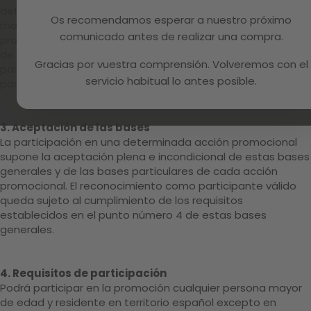
determinada acción promocional se describen en el
Os recomendamos esperar a nuestro próximo
material promocional destinado a cada acción
comunicado antes de realizar una compra.
promocional e incluirán la información relativa a la duración
de la misma, forma de participación, coste de la
Gracias por vuestra comprensión. Volveremos con el
participación y localización de las bases generales de
servicio habitual lo antes posible.
participación.
3. Aceptación de las bases
La participación en una determinada acción promocional
supone la aceptación plena e incondicional de estas bases
generales y de las bases particulares de cada acción
promocional. El reconocimiento como participante válido
queda sujeto al cumplimiento de los requisitos
establecidos en el punto número 4 de estas bases
generales.
4. Requisitos de participación
Podrá participar en la promoción cualquier persona mayor
de edad y residente en territorio español excepto en