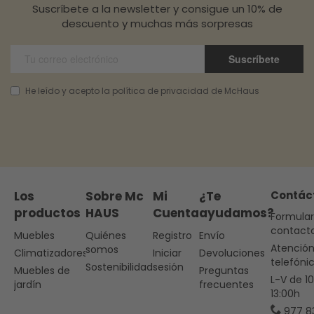
Suscríbete a la newsletter y consigue un 10% de
descuento y muchas más sorpresas
Suscríbete
He leído y acepto la política de privacidad de McHaus
Los
Sobre Mc
Mi
¿Te
Contác
productos
HAUS
Cuenta
ayudamos?
Formular
contact
Muebles
Quiénes
Registro
Envío
Atenció
somos
Climatizadores
Iniciar
Devoluciones
telefóni
Sostenibilidad
sesión
Muebles de
Preguntas
L-V de 1
jardín
frecuentes
13:00h
977 8