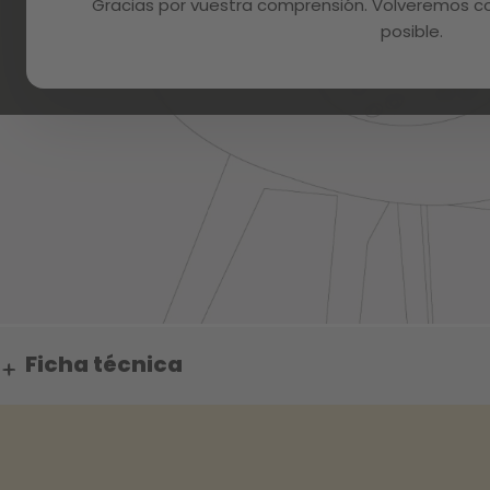
Gracias por vuestra comprensión. Volveremos con
posible.
Skip
to
Ficha técnica
the
beginning
of
the
images