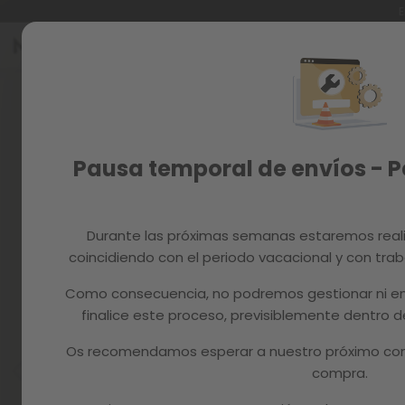
E
Ir
al
Reacondicionados
contenido
Skip
to
Recambios
the
end
MAGAZINE
of
Pausa temporal de envíos - 
the
images
gallery
Durante las próximas semanas estaremos real
coincidiendo con el periodo vacacional y con trab
Como consecuencia, no podremos gestionar ni en
finalice este proceso, previsiblemente dentro
Os recomendamos esperar a nuestro próximo com
compra.