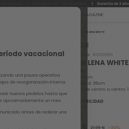
nvío gratuito
|
Entrega en 24 - 72h laborables
|
Garantía de 3 añ
Reacondicionados
Recambios
MAGAZINE
Inicio
COJIN LENA WHITE
RECAMBIO
Periodo vacacional
Referencia:
R10001956
COJIN LENA WHITE
MEDIDAS:
izando una pausa operativa
Ancho: 44cm
ajos de reorganización interna.
Profundidad: 38cm
Agujeros de centro a centro: 
viar nuevos pedidos hasta que
 de aproximadamente un mes.
COMPATIBILIDAD
LENA WHITE
unicado antes de realizar una
15,39 €
21,99 €
-30%