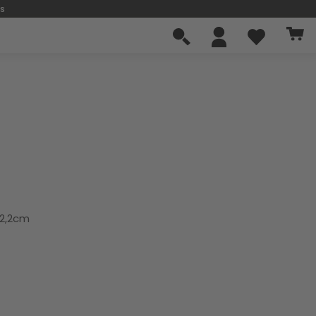
os
12,2cm