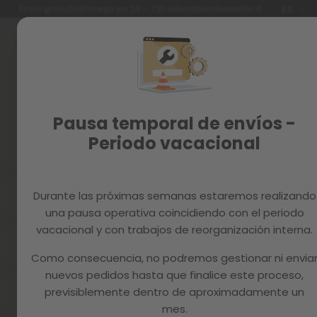
Idioma
Envío gratuito
Entrega en 24 - 72h laborables
Garantía de 3 años
ES
Ir
al
contenido
Reacondicionados
Recambios
Registrarme
MAGAZINE
Pausa temporal de envíos -
Crea tu cuenta y todo será más fácil
Periodo vacacional
Durante las próximas semanas estaremos realizando
una pausa operativa coincidiendo con el periodo
vacacional y con trabajos de reorganización interna.
Como consecuencia, no podremos gestionar ni envia
nuevos pedidos hasta que finalice este proceso,
previsiblemente dentro de aproximadamente un
mes.