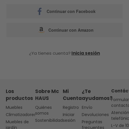
Continuar con Facebook
Continuar con Amazon
¿Ya tienes cuenta?
Inicia sesión
Los
Sobre Mc
Mi
¿Te
Contác
productos
HAUS
Cuenta
ayudamos?
Formular
contact
Muebles
Quiénes
Registro
Envío
Atenció
somos
Climatizadores
Iniciar
Devoluciones
telefóni
Sostenibilidad
sesión
Muebles de
Preguntas
L-V de 1
jardín
frecuentes