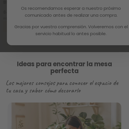
BLANCO_A
Os recomendamos esperar a nuestro próximo
64,99 €
4.3 /
comunicado antes de realizar una compra.
5
(4)
89,99 €
-28%
Gracias por vuestra comprensión. Volveremos con el
Añadir al carrito
servicio habitual lo antes posible.
Ideas para encontrar la mesa
perfecta
Los mejores consejos para conocer el espacio de
tu casa y saber cómo decorarlo