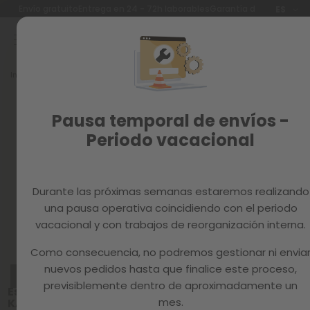
Idioma
Envío gratuito
Entrega en 24 - 72h laborables
Garantía de 3 años
ES
Ir
al
contenido
Reacondicionados
Inicio
Muebles
MESAS
Recambios
Mesas
MAGAZINE
Pausa temporal de envíos -
Mesas funcionales para trabajar, comer y
Periodo vacacional
disfrutar en casa
Durante las próximas semanas estaremos realizando
una pausa operativa coincidiendo con el periodo
Ordenar por:
vacacional y con trabajos de reorganización interna.
Como consecuencia, no podremos gestionar ni envia
nuevos pedidos hasta que finalice este proceso,
REACONDICIONADO
CATEGORÍA A
previsiblemente dentro de aproximadamente un
Escritorio
mes.
KALA