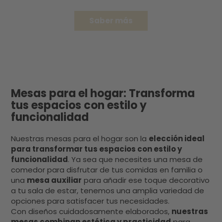
para que no te falte de nada: Escritorio. Para
que un despacho sea un despacho, es
Saber más
necesaria una buena mesa de oficina.Sillas
de oficina. Otro imprescindible: una silla de
oficina. Hay muchos modelos entre los que
elegir pero no te centres solo en el diseño. Es
importante un modelo cómodo si vas a pasar
muchas horas sentado.Almacenamiento.
Mesas para el hogar: Transforma
Con estanterías, por ejemplo.
tus espacios con estilo y
Independientemente del uso que le vayas a
funcionalidad
dar al despacho, es un buen lugar de la casa
para almacenar objetos. Ya sean libros,
archivos personales, figuras y decoración…
Nuestras mesas para el hogar son la
elección ideal
unas buenas estanterías te servirán para
para transformar tus espacios con estilo y
ordenar todo esto.Accesorios de oficina. Los
funcionalidad
. Ya sea que necesites una mesa de
comedor para disfrutar de tus comidas en familia o
accesorios son algo más personales, pero
una
mesa auxiliar
para añadir ese toque decorativo
seguro que los habrá: ese marco especial
a tu sala de estar, tenemos una amplia variedad de
con la foto de la familia, la libreta para anotar
opciones para satisfacer tus necesidades.
tus ideas… 3 ideas de despachos en casa
Con diseños cuidadosamente elaborados,
nuestras
modernos Ahora que sabes qué elementos
mesas combinan estética y practicidad
para