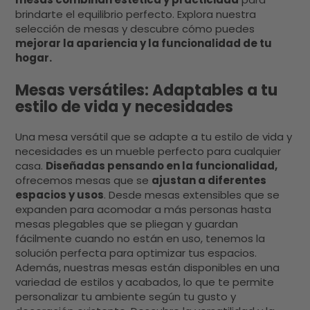
son importantes en tu nueva oficina en casa,
brindarte el equilibrio perfecto. Explora nuestra
hay que darle tu toque. Los despachos en
selección de mesas y descubre cómo puedes
casa modernos pueden tener distintos
mejorar la apariencia y la funcionalidad de tu
estilos, ¿cuál prefieres? Nórdico El estilo
hogar.
nórdico es un estilo que mezcla el
minimalismo con elementos naturales. El
Mesas versátiles: Adaptables a tu
objetivo es crear un espacio acogedor y
estilo de vida y necesidades
confortable, con la máxima luminosidad y
calidez posible. Aprovéchalo basándote en
Una mesa versátil que se adapte a tu estilo de vida y
estos elementos: Uso de colores claros. El
necesidades es un mueble perfecto para cualquier
blanco es el color predominante en un
casa.
Diseñadas pensando en la funcionalidad,
despacho de estilo nórdico. Muebles,
ofrecemos mesas que se
ajustan a diferentes
paredes, suelos, accesorios…
espacios y usos
. Desde mesas extensibles que se
Complementando con el blanco, elige gamas
expanden para acomodar a más personas hasta
de marrón, beige y gris. Los tonos verde y azul
mesas plegables que se pliegan y guardan
pastel sirven para dar color.Luminosidad.
fácilmente cuando no están en uso, tenemos la
Elemento clave en el estilo nórdico, utilizar la
solución perfecta para optimizar tus espacios.
máxima luz natural posible. Prescinde de
Además, nuestras mesas están disponibles en una
cortinas o persianas para aprovecharla más.
variedad de estilos y acabados, lo que te permite
Las lámparas de estilo industrial también
personalizar tu ambiente según tu gusto y
encajan muy bien en este estilo.Madera y