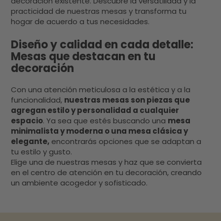
decoración existente. Descubre la versatilidad y la
tejidos naturales. Elemento indispensable en
practicidad de nuestras mesas y transforma tu
el estilo nórdico: aportarán una calidez única
hogar de acuerdo a tus necesidades.
a la estancia. Minimalista El minimalismo
parte de la base de que menos es más. Y es
Diseño y calidad en cada detalle:
que no es necesaria una gran cantidad de
Mesas que destacan en tu
elementos ni de muebles para tener un
decoración
despacho con estilo. Se trata de tener lo
justo y que todo esté en orden y en su lugar.
Con una atención meticulosa a la estética y a la
Colores neutros. El color base de este estilo
funcionalidad,
nuestras mesas son piezas que
es el blanco y los neutros. Pero no es
agregan estilo y personalidad a cualquier
necesario renunciar al color: puede aparecer
espacio
. Ya sea que estés buscando una
mesa
para aportar un poco de vida y personalidad
minimalista y moderna o una mesa clásica y
al despacho.Orden. El minimalismo se
elegante,
encontrarás opciones que se adaptan a
caracteriza por tener espacios visibles y en
tu estilo y gusto.
orden. Por eso se debe incluir espacios de
Elige una de nuestras mesas y haz que se convierta
almacenamiento para tener el despacho
en el centro de atención en tu decoración, creando
un ambiente acogedor y sofisticado.
ordenado. Cada cosa en su lugar y un lugar
para cada cosa.Calidad mejor que cantidad.
Es preferible optar por elementos de
calidad.Decoración sencilla. El minimalismo