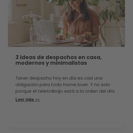
3 ideas de despachos en casa,
modernos y minimalistas
Tener despacho hoy en día es casi una
obligación para todo home lover. Y no solo
porque el teletrabajo está a la orden del día:
también es positivo tener un espacio propio.
Leer más >>
En este artículo te traemos despachos en
casa modernos: dale personalidad a esa
habitación tan tuya. Un despacho en casa:
los imprescindibles Para conseguir despachos
en casa son necesarios ciertos elementos