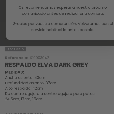
Os recomendamos esperar a nuestro próximo
comunicado antes de realizar una compra.
Gracias por vuestra comprensión. Volveremos con el
Skip
to
servicio habitual lo antes posible.
the
beginning
Inicio
RESPALDO ELVA DARK GREY
of
the
RECAMBIO
images
Referencia:
R10003042
gallery
RESPALDO ELVA DARK GREY
MEDIDAS:
Ancho asiento: 43cm
Profundidad asiento: 37cm
Alto respaldo: 42cm
De centro agujero a centro agujero para patas:
24,5cm, 17cm, 15cm