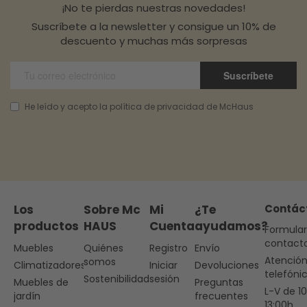
¡No te pierdas nuestras novedades!
Suscríbete a la newsletter y consigue un 10% de
descuento y muchas más sorpresas
Suscríbete
He leído y acepto la política de privacidad de McHaus
Los
Sobre Mc
Mi
¿Te
Contác
productos
HAUS
Cuenta
ayudamos?
Formular
contact
Muebles
Quiénes
Registro
Envío
Atenció
somos
Climatizadores
Iniciar
Devoluciones
telefóni
Sostenibilidad
sesión
Muebles de
Preguntas
L-V de 1
jardín
frecuentes
13:00h