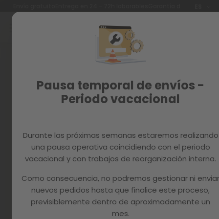
Idioma
Envío gratuito
Entrega en 24 - 72h laborables
Garantía de 3 años
ES
Ir
al
contenido
Reacondicionados
Skip
to
Recambios
the
end
MAGAZINE
Pausa temporal de envíos -
of
the
Periodo vacacional
images
gallery
Durante las próximas semanas estaremos realizando
una pausa operativa coincidiendo con el periodo
vacacional y con trabajos de reorganización interna.
Como consecuencia, no podremos gestionar ni envia
nuevos pedidos hasta que finalice este proceso,
previsiblemente dentro de aproximadamente un
mes.