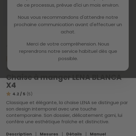
de ce processus, prévue d'ici un mois environ.
Nous vous recommandons d'attendre notre
prochaine communication avant d'effectuer un
Skip
achat.
to
the
Merci de votre compréhension. Nous
beginning
Accueil
LENA WHITE X4
reprendrons notre service habituel dès que
of
possible.
the
PROMO
PACK 4
images
Référence :
1200011
gallery
Chaise à manger LENA BLANCA
X4
4.2 / 5
(5)
Classique et élégante, la chaise LENA se distingue par
son design intemporel avec une touche
contemporaine. Son dossier, délicatement garni, lui
confère une esthétique fraîche et distinctive.
|
|
|
Description
Mesures
Détails
Manuel