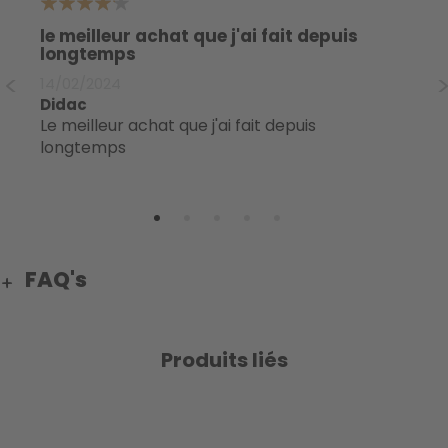
4
4
le meilleur achat que j'ai fait depuis
Le
longtemps
17
14/02/2024
V
Didac
Les meilleures chaises que j'ai jamais eues. Je
le meilleur achat que j'ai fait depuis
di
longtemps
pa
FAQ's
Produits liés