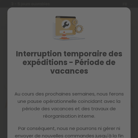
Langue
Garantie de 2 ans
FR
Allez
au
contenu
Skip
to
the
end
Interruption temporaire des
of
the
expéditions - Période de
images
vacances
gallery
Au cours des prochaines semaines, nous ferons
une pause opérationnelle coïncidant avec la
période des vacances et des travaux de
réorganisation interne.
Par conséquent, nous ne pourrons ni gérer ni
envoyer de nouvelles commandes jusqu'à la fin