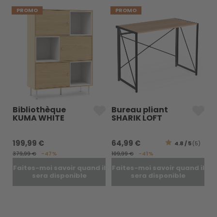
PROMO
PROMO
Bibliothèque
Bureau pliant
KUMA WHITE
SHARIK LOFT
199,99 €
64,99 €
4.8 / 5
(5)
379,99 €
-47%
109,99 €
-41%
Faites-moi savoir quand il
Faites-moi savoir quand il
sera disponible
sera disponible