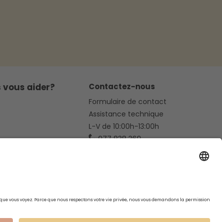
 vous aider?
Contactez-nous
Formulaire de contact
Assistance technique
L-V de 10:00h-13:00h
977 838 369
hola@mc-haus.com