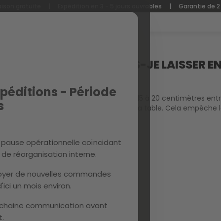
aison gratuite
|
Expédition en 3 - 5 jours ouvrables
|
Garantie de 2
UTOUR DE LA TABLE À MANGER?
COMBIEN D'ESPACE DOIS-JE LAISSER EN
À MANGER?
péditions - Période
Il est recommandé de laisser au moins 15 à 20 centimètres ent
s
les gens se sentent et se soulèvent de la table. Cela empêche 
confortable pendant les repas.
 pause opérationnelle coïncidant
de réorganisation interne.
nvoyer de nouvelles commandes
'ici un mois environ.
chaine communication avant
.