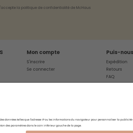
t j'accepte la politique de confidentialité de McHaus
S
Mon compte
Puis-nous
S'inscrire
Expédition
Se connecter
Retours
FAQ