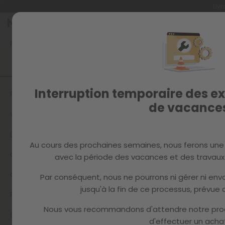
Livr
Allez
au
contenu
FAQ
COMBIEN D'ESPACE DOIS-JE LAISSER ENTRE LES CHAISES A
Interruption temporaire des ex
PAYPAL
de vacance
VOTRE COMMANDE
ÉCOTAXES
Au cours des prochaines semaines, nous ferons une
CONDITIONS DE LIVRAISON
avec la période des vacances et des travaux 
QUESTIONS SUR LE PAIEMENT
Par conséquent, nous ne pourrons ni gérer ni e
jusqu'à la fin de ce processus, prévue d
RETOURS
Nous vous recommandons d'attendre notre pro
SUPPORT TECHNIQUE ET INCIDENTS
d'effectuer un achat