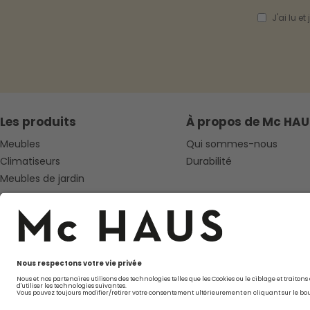
J'ai lu e
Les produits
À propos de Mc HAU
Meubles
Qui sommes-nous
Climatiseurs
Durabilité
Meubles de jardin
Suivez-nous