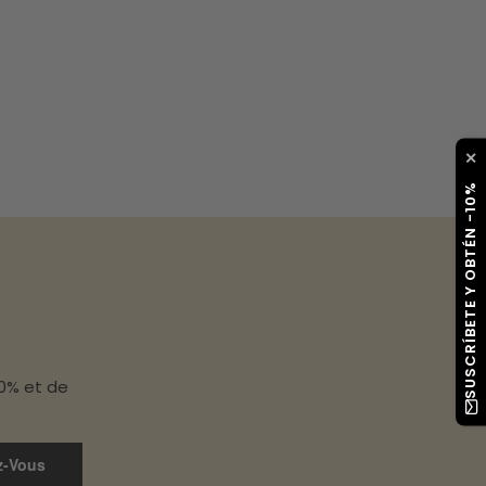
✕
SUSCRÍBETE Y OBTÉN -10%
10% et de
z-Vous