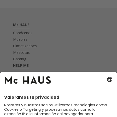
Mc HAUS
Conócenos
Muebles
Climatizadoes
Mascotas
Gaming
HELP ME
FAQ's
Garantía
Devoluciones
Nota legal
Privacidad
CONTACTO
Atención telefonica