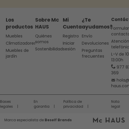
Los
Sobre Mc
Mi
¿Te
Contác
productos
HAUS
Cuenta
ayudamos?
Formular
contact
Muebles
Quiénes
Registro
Envío
Atenció
somos
Climatizadores
Iniciar
Devoluciones
telefóni
Sostenibilidad
sesión
Muebles de
Preguntas
L-V de 1
jardín
frecuentes
13:00h
977 8
369
hola
haus.co
Bases
En
Política de
Nota
legales
garantia
privacidad
legal
Marca especialista de
Beself Brands