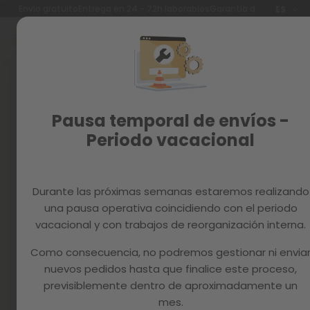
Idioma
Envío gratuito
Entrega en 24 - 72h laborables
Garantía de 3 años
ES
Ir
al
contenido
Reacondicionados
Skip
to
Recambios
the
end
MAGAZINE
Pausa temporal de envíos -
of
the
Periodo vacacional
images
gallery
Durante las próximas semanas estaremos realizando
una pausa operativa coincidiendo con el periodo
vacacional y con trabajos de reorganización interna.
Como consecuencia, no podremos gestionar ni envia
nuevos pedidos hasta que finalice este proceso,
previsiblemente dentro de aproximadamente un
mes.