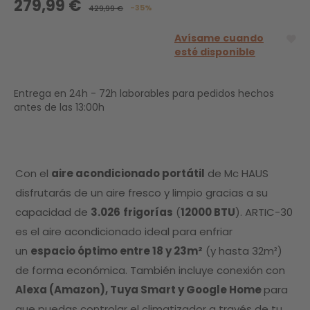
279,99 €
-35%
429,99 €
Avísame cuando
esté disponible
Entrega en 24h - 72h laborables para pedidos hechos
antes de las 13:00h
Con el
aire acondicionado portátil
de Mc HAUS
disfrutarás de un aire fresco y limpio gracias a su
capacidad de
3.026
frigorías
(
12000 BTU
). ARTIC-30
es el aire acondicionado ideal para enfriar
un
espacio óptimo entre 18 y 23m²
(y hasta 32m²)
de forma económica. También incluye conexión con
Alexa (Amazon), Tuya Smart y Google Home
para
que puedas controlar el climatizador a través de tu