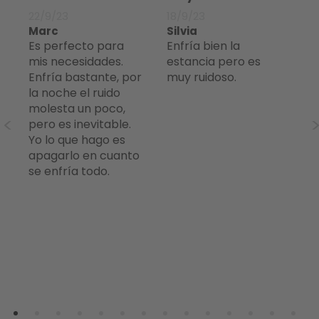
22/9/23
18/9/23
17
Marc
Silvia
ma
Es perfecto para
Enfría bien la
Mejor de lo
.
mis necesidades.
estancia pero es
es
Enfría bastante, por
muy ruidoso.
la noche el ruido
molesta un poco,
pero es inevitable.
Yo lo que hago es
apagarlo en cuanto
se enfría todo.