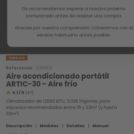
Os recomendamos esperar a nuestro próximo
comunicado antes de realizar una compra.
Gracias por vuestra comprensión. Volveremos con el
Skip
to
servicio habitual lo antes posible.
the
beginning
Inicio
ARTIC-30
of
the
REBAJAS
images
Referencia:
1230003
gallery
Aire acondicionado portátil
ARTIC-30 - Aire frío
4.1 / 5
(47)
Climatizador de 12000 BTU, 3.026 frigorías, para
espacios recomendados entre 18 y 23m² (y hasta
32m²)
|
|
|
Descripción
Medidas
Detalles
Manual