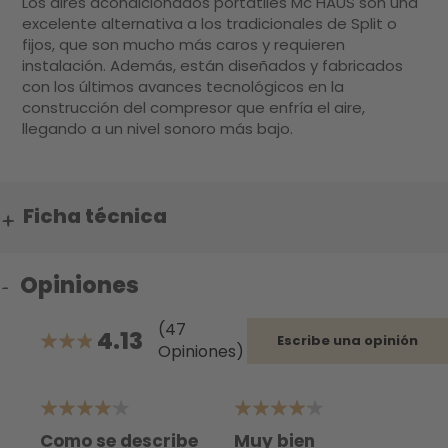
Los aires acondicionados portátiles Mc HAUS son una
excelente alternativa a los tradicionales de Split o
fijos, que son mucho más caros y requieren
instalación. Además, están diseñados y fabricados
con los últimos avances tecnológicos en la
construcción del compresor que enfría el aire,
llegando a un nivel sonoro más bajo.
Ficha técnica
Opiniones
(47
4.13
Escribe una opinión
Opiniones)
82.553191489362%
4
4
5
Como se describe
Muy bien
M