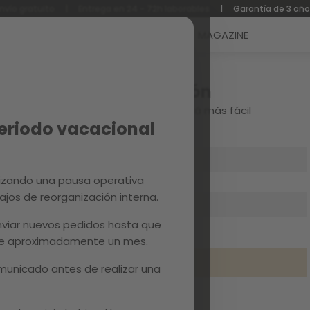
nvío gratuito
|
Entrega en 24 - 72h laborables
|
Garantía de 3 añ
Reacondicionados
Recambios
MAGAZINE
Iniciar sesión
Crea tu cuenta y todo será más fácil
Periodo vacacional
izando una pausa operativa
ajos de reorganización interna.
viar nuevos pedidos hasta que
¿Has olvidado la contraseña?
 de aproximadamente un mes.
entrar
unicado antes de realizar una