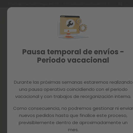
Idioma
Envío gratuito
Entrega en 24 - 72h laborables
Garantía de 3 años
ES
Ir
al
contenido
Reacondicionados
Recambios
Iniciar sesión
MAGAZINE
Crea tu cuenta y todo será
Pausa temporal de envíos -
más fácil
Periodo vacacional
Durante las próximas semanas estaremos realizando
una pausa operativa coincidiendo con el periodo
vacacional y con trabajos de reorganización interna.
Como consecuencia, no podremos gestionar ni envia
¿Has olvidado la contraseña?
nuevos pedidos hasta que finalice este proceso,
entrar
previsiblemente dentro de aproximadamente un
mes.