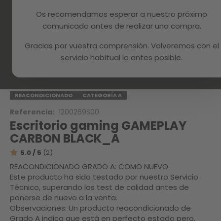
Os recomendamos esperar a nuestro próximo
comunicado antes de realizar una compra.
Gracias por vuestra comprensión. Volveremos con el
Skip
to
servicio habitual lo antes posible.
the
beginning
Inicio
GAMEPLAY CARBON BLACK_A
of
the
REACONDICIONADO
CATEGORÍA A
images
Referencia:
1200269S00
gallery
Escritorio gaming GAMEPLAY
CARBON BLACK_A
5.0 / 5
(2)
REACONDICIONADO GRADO A: COMO NUEVO
Este producto ha sido testado por nuestro Servicio
Técnico, superando los test de calidad antes de
ponerse de nuevo a la venta.
Observaciones: Un producto reacondicionado de
Grado A indica que está en perfecto estado pero,