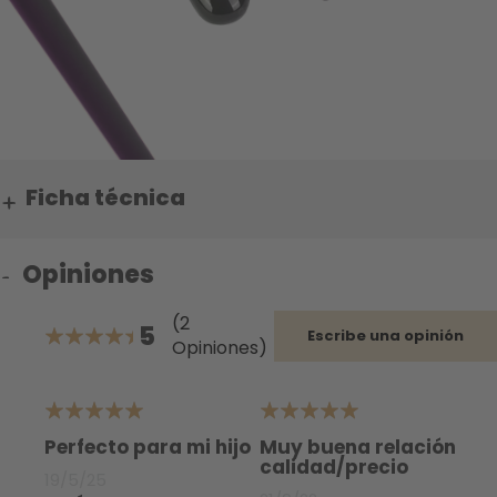
Ficha técnica
Opiniones
(2
5
Escribe una opinión
Opiniones)
100%
5
5
Perfecto para mi hijo
Muy buena relación
calidad/precio
19/5/25