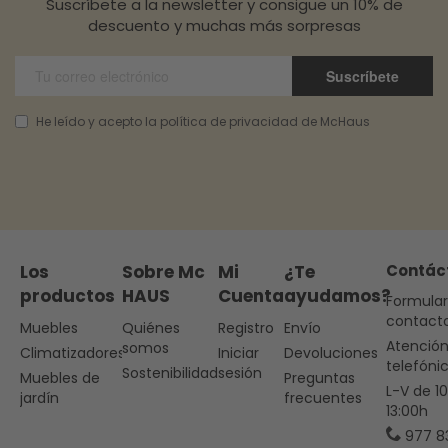
Suscríbete a la newsletter y consigue un 10% de
descuento y muchas más sorpresas
Suscríbete
He leído y acepto la política de privacidad de McHaus
Los
Sobre Mc
Mi
¿Te
Contác
productos
HAUS
Cuenta
ayudamos?
Formular
contact
Muebles
Quiénes
Registro
Envío
Atenció
somos
Climatizadores
Iniciar
Devoluciones
telefóni
Sostenibilidad
sesión
Muebles de
Preguntas
L-V de 1
jardín
frecuentes
13:00h
977 8