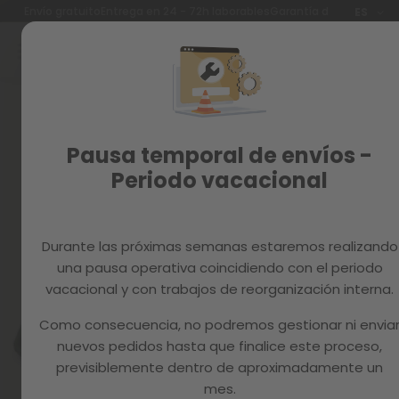
Idioma
Envío gratuito
Entrega en 24 - 72h laborables
Garantía de 3 años
ES
Ir
al
contenido
Reacondicionados
Skip
to
Recambios
the
end
MAGAZINE
Pausa temporal de envíos -
of
the
Periodo vacacional
images
gallery
Durante las próximas semanas estaremos realizando
una pausa operativa coincidiendo con el periodo
vacacional y con trabajos de reorganización interna.
Como consecuencia, no podremos gestionar ni envia
nuevos pedidos hasta que finalice este proceso,
previsiblemente dentro de aproximadamente un
mes.