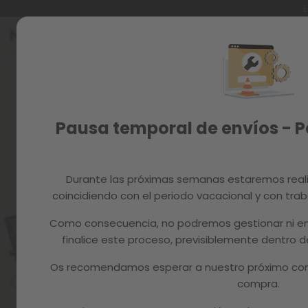
E
Ir
al
Reacondicionados
contenido
Skip
to
Recambios
the
end
MAGAZINE
of
Pausa temporal de envíos - 
the
images
gallery
Durante las próximas semanas estaremos real
coincidiendo con el periodo vacacional y con trab
Como consecuencia, no podremos gestionar ni en
finalice este proceso, previsiblemente dentro
Os recomendamos esperar a nuestro próximo com
compra.