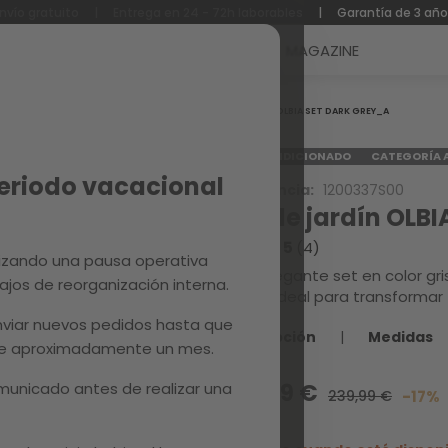
nvío gratuito
|
Entrega en 24 - 72h laborables
|
Garantía de 3 añ
Reacondicionados
Recambios
MAGAZINE
Inicio
OLBIA SET DARK GREY_A
REACONDICIONADO
CATEGORÍA 
Periodo vacacional
Referencia:
1200337S00
Set de jardín OLB
4.3 / 5
(4)
izando una pausa operativa
Este elegante set en color gri
ajos de reorganización interna.
mesa, ideal para transformar t
viar nuevos pedidos hasta que
Descripción
|
Medidas
 de aproximadamente un mes.
unicado antes de realizar una
199,99 €
239,99 €
-17%