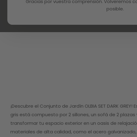
Gracias por vuestra comprensión. Volveremos con
posible.
Skip
to
¡Descubre el Conjunto de Jardín OLBIA SET DARK GREY! E
the
beginning
gris está compuesto por 2 sillones, un sofá de 2 plazas
of
transformar tu espacio exterior en un oasis de relajació
the
images
materiales de alta calidad, como el acero galvanizado,