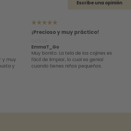
Escribe una opinión
5
¡Precioso y muy práctico!
24/1/25
EmmaT_Go
Muy bonito. La tela de los cojines es
r y muy
fácil de limpiar, lo cual es genial
busta y
cuando tienes niños pequeños.