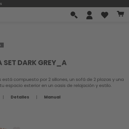
os
A
IA SET DARK GREY_A
s está compuesto por 2 sillones, un sofá de 2 plazas y una
u espacio exterior en un oasis de relajación y estilo.
|
Detalles
|
Manual