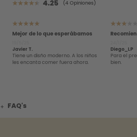
4.25
(4 Opiniones)
85%
5
3
Mejor de lo que esperábamos
Recomien
19/5/25
24/1/25
Javier T.
Diego_LP
Tiene un disño moderno. A los niños
Para el precio que tiene está muy
les encanta comer fuera ahora.
bien.
FAQ's