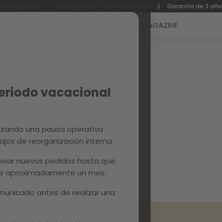
nvío gratuito
|
Entrega en 24 - 72h laborables
|
Garantía de 3 añ
Reacondicionados
Recambios
MAGAZINE
Periodo vacacional
LVA LIGHT GREY
izando una pausa operativa
ajos de reorganización interna.
viar nuevos pedidos hasta que
ñadir al carrito
 de aproximadamente un mes.
unicado antes de realizar una