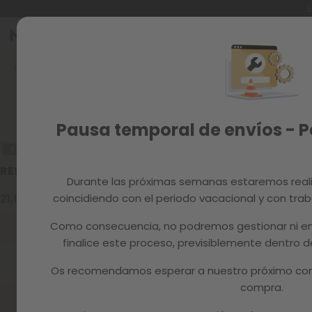
E
Ir
al
Reacondicionados
contenido
Inicio
Recambios
SILLAS ELVA
Recambios
MAGAZINE
Pausa temporal de envíos - 
RECAMBIO
RECAMBIO
RESPALDO ELVA DARK GREY
RESPALDO E
Durante las próximas semanas estaremos real
coincidiendo con el periodo vacacional y con trab
21,99 €
21,99 €
Como consecuencia, no podremos gestionar ni en
Añadir al carrito
A
finalice este proceso, previsiblemente dentro
Os recomendamos esperar a nuestro próximo com
compra.