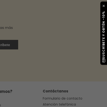
✕
SUSCRÍBETE Y OBTÉN -10%
has más
ríbete
amos?
Contáctanos
Formulario de contacto
Atención telefónica
s