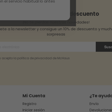
 el servicio habitual lo antes
Consigue un 10% de descuento
¡No te pierdas nuestras novedades!
bete a la newsletter y consigue un 10% de descuento y muc
sorpresas
Susc
 y acepto la política de privacidad de McHaus
Mi Cuenta
¿Te ayud
Registro
Envío
Iniciar sesión
Devolucione