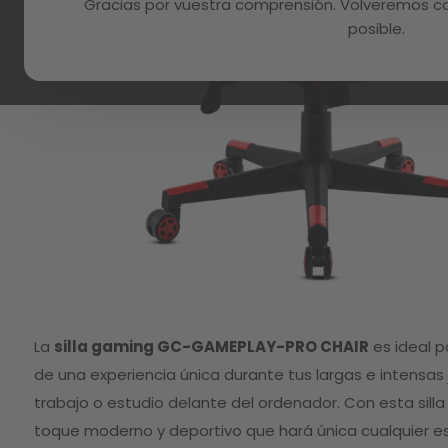
Gracias por vuestra comprensión. Volveremos con
posible.
Skip
to
La
silla gaming GC-GAMEPLAY-PRO CHAIR
es ideal p
the
beginning
de una experiencia única durante tus largas e intensas
of
trabajo o estudio delante del ordenador. Con esta sill
the
images
toque moderno y deportivo que hará única cualquier es