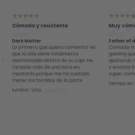
90.909090909091%
5
5
Cómoda y resistente
Muy cómo
21/11/23
8/11/23
Dark Matter
Father of 
Lo primero que quiero comentar es
Comoda no, comodisima es esta silla
que la silla viene totalmente
gaming que
desmontada dentro de su caja. He
ajustando t
a
tardado más de una hora en
y encima t
montarla porque me ha costado
super com
meter los tornillos de la parte
tiempo en la
lumbar. Una
...
Leer más