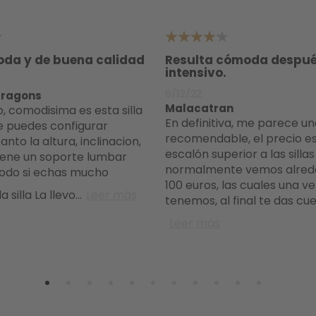
4
da y de buena calidad
Resulta cómoda despué
intensivo.
6/12/22
dragons
Malacatran
En definitiva, me parece una opción
 puedes configurar
recomendable, el precio e
anto la altura, inclinacion,
escalón superior a las silla
iene un soporte lumbar
normalmente vemos alred
odo si echas mucho
100 euros, las cuales una ve
 silla La llevo
...
Leer más
tenemos, al final te das cu
Leer más