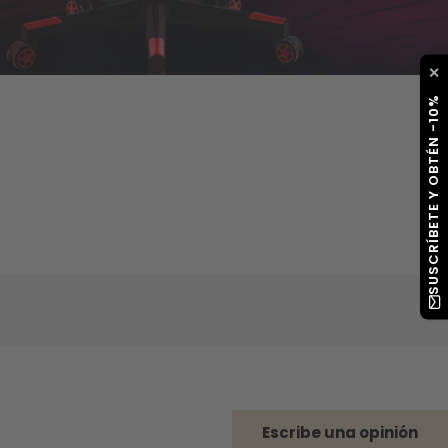
✕
SUSCRÍBETE Y OBTÉN -10%
Escribe una opinión