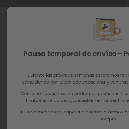
E
Ir
al
Reacondicionados
contenido
Skip
to
Recambios
the
end
MAGAZINE
of
Pausa temporal de envíos - 
the
images
gallery
Durante las próximas semanas estaremos real
coincidiendo con el periodo vacacional y con trab
Como consecuencia, no podremos gestionar ni en
finalice este proceso, previsiblemente dentro
Os recomendamos esperar a nuestro próximo com
compra.