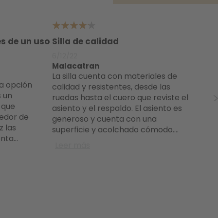
4
4
s de un uso
Silla de calidad
P
p
6/12/22
se
Malacatran
6/
La silla cuenta con materiales de
Ma
calidad y resistentes, desde las
Os paso a contar mi experiencia
s un
ruedas hasta el cuero que reviste el
pa
s que
asiento y el respaldo. El asiento es
de
edor de
generoso y cuenta con una
mi
z las
superficie y acolchado cómodo.
...
pe
enta
...
Leer más
pr
De