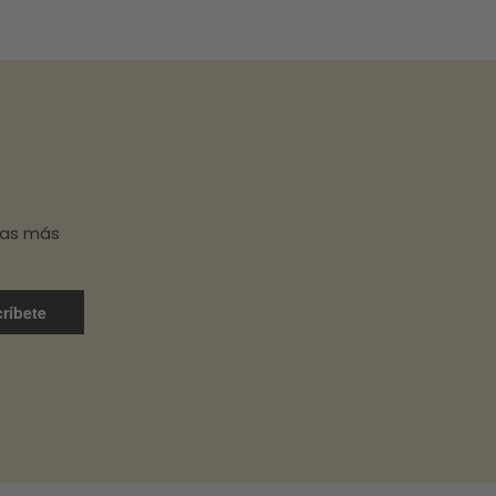
has más
ríbete