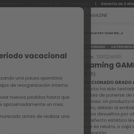
nvío gratuito
|
Entrega en 24 - 72h laborables
|
Garantía de 3 añ
Reacondicionados
Recambios
MAGAZINE
Inicio
GAMEPLAY PRO CHAIR RED_A
REACONDICIONADO
CATEGORÍA 
Periodo vacacional
Referencia:
1200224S00
Silla gaming GA
4.5 / 5
(11)
izando una pausa operativa
REACONDICIONADO GRADO 
ajos de reorganización interna.
Este producto ha sido testado
calidad antes de ponerse de 
viar nuevos pedidos hasta que
Observaciones: Un producto r
 de aproximadamente un mes.
estado pero, debido al embal
Son artículos devueltos por ot
unicado antes de realizar una
escaso y defecto estético lev
El embalaje es neutro, o caja 
1 año de garantía.