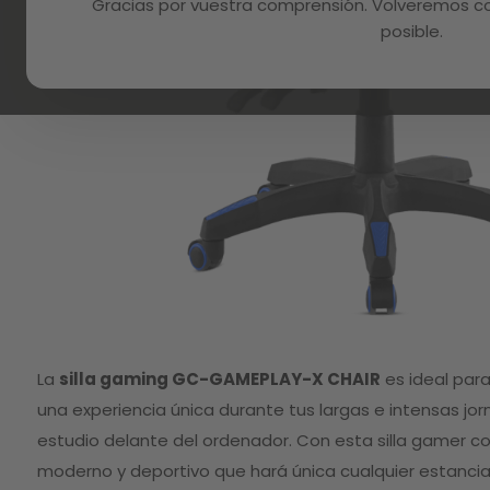
Gracias por vuestra comprensión. Volveremos con
posible.
Skip
to
La
silla gaming GC-GAMEPLAY-X CHAIR
es ideal para
the
beginning
una experiencia única durante tus largas e intensas jor
of
estudio delante del ordenador. Con esta silla gamer c
the
images
moderno y deportivo que hará única cualquier estancia