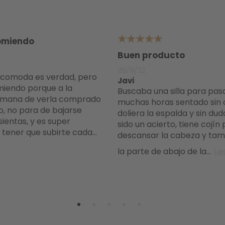
comiendo
5
Buen producto
26/9/22
Javi
miendo porque a la
Buscaba una silla para pasar
emana de verla comprado
muchas horas sentado sin
o, no para de bajarse
doliera la espalda y sin du
ientas, y es super
sido un acierto, tiene cojín
 tener que subirte cada
...
descansar la cabeza y tam
la parte de abajo de la
...
Le