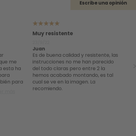
Escribe una opinión
5
4
Muy resistente
La
d
23/9/22
26
Juan
Ro
Es de buena calidad y resistente, las
Se adapta bien al cuerpo, es
 que me
instrucciones no me han parecido
re
da esta ha
del todo claras pero entre 2 la
bi
 para
hemos acabado montando, es tal
co
bién para
cual se ve en la imagen. La
bu
recomiendo.
er más
ac
qu