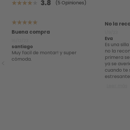
3.8
(5 Opiniones)
76%
No la re
5
il
Buena compra
1/9/23
Eva
16/12/23
Es una silla comoda es verdad, pero
santiago
no la reco
muy facil de montar! y super
primera s
cómoda.
ya se averi
cuando te s
estresante
e
Leer más