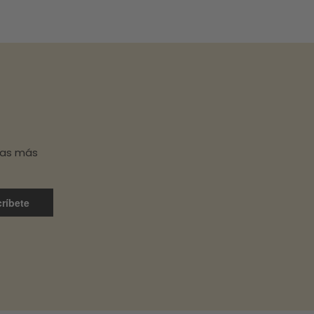
has más
ríbete