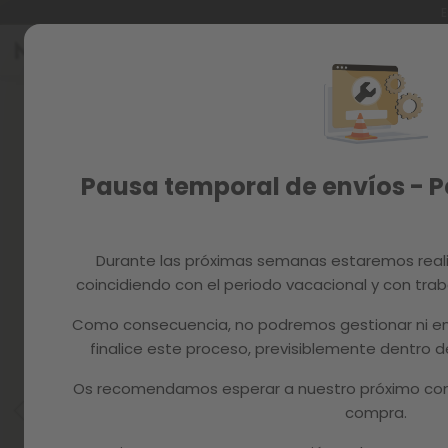
E
Ir
al
Reacondicionados
contenido
Skip
to
Recambios
the
end
MAGAZINE
of
Pausa temporal de envíos - 
the
images
gallery
Durante las próximas semanas estaremos real
coincidiendo con el periodo vacacional y con trab
Como consecuencia, no podremos gestionar ni en
finalice este proceso, previsiblemente dentro
Os recomendamos esperar a nuestro próximo com
compra.