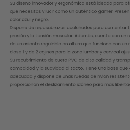
gallery
Su diseño innovador y ergonómico está ideado para o
que necesitas y lucir como un auténtico gamer. Present
color azul y negro.
Dispone de reposabrazos acolchados para aumentar tu 
presión y la tensión muscular. Además, cuenta con un re
de un asiento regulable en altura que funciona con u
clase 1 y de 2 cojines para la zona lumbar y cervical ajus
Su recubrimiento de cuero PVC de alta calidad y transpi
comodidad y la suavidad al tacto. Tiene una base que 
adecuada y dispone de unas ruedas de nylon resistent
proporcionan el deslizamiento idóneo para más libert