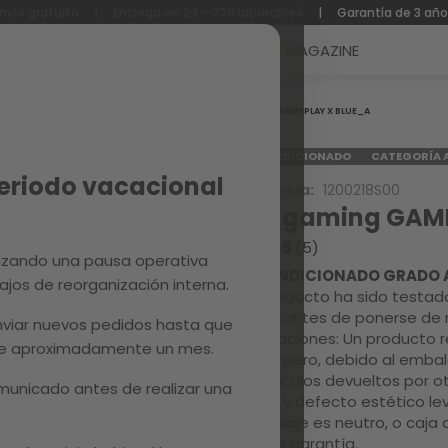
nvío gratuito
|
Entrega en 24 - 72h laborables
|
Garantía de 3 añ
Reacondicionados
Recambios
MAGAZINE
Inicio
GAMEPLAY X BLUE_A
REACONDICIONADO
CATEGORÍA 
Periodo vacacional
Referencia:
1200218S00
Silla gaming GAM
3.8 / 5
(5)
izando una pausa operativa
REACONDICIONADO GRADO 
ajos de reorganización interna.
Este producto ha sido testado
calidad antes de ponerse de 
viar nuevos pedidos hasta que
Observaciones: Un producto r
 de aproximadamente un mes.
estado pero, debido al embal
Son artículos devueltos por ot
unicado antes de realizar una
escaso y defecto estético lev
El embalaje es neutro, o caja 
1 año de garantía.