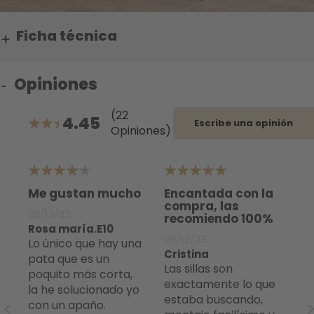
Ficha técnica
Opiniones
(22
4.45
Escribe una opinión
Opiniones)
89.090909090909%
4
5
4
as
Me gustan mucho
Encantada con la
Se
compra, las
fá
29/12/23
recomiendo 100%
9/
Rosa maría.E10
28/12/23
Se
Lo único que hay una
Cristina
Son unas sillas
r
pata que es un
Las sillas son
se
poquito más corta,
exactamente lo que
pe
la he solucionado yo
estaba buscando,
Cu
,
con un apaño.