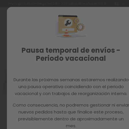
Idioma
Envío gratuito
Entrega en 24 - 72h laborables
Garantía de 3 años
ES
Ir
al
contenido
Reacondicionados
Skip
to
Recambios
the
end
MAGAZINE
Pausa temporal de envíos -
of
the
Periodo vacacional
images
gallery
Durante las próximas semanas estaremos realizando
una pausa operativa coincidiendo con el periodo
vacacional y con trabajos de reorganización interna.
Como consecuencia, no podremos gestionar ni envia
nuevos pedidos hasta que finalice este proceso,
previsiblemente dentro de aproximadamente un
mes.