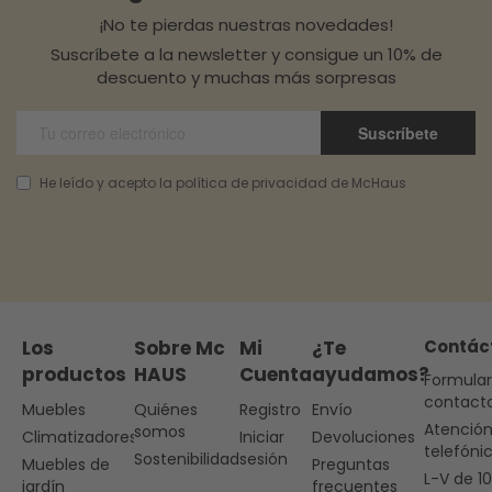
¡No te pierdas nuestras novedades!
Suscríbete a la newsletter y consigue un 10% de
descuento y muchas más sorpresas
Suscríbete
He leído y acepto la política de privacidad de McHaus
Los
Sobre Mc
Mi
¿Te
Contác
productos
HAUS
Cuenta
ayudamos?
Formular
contact
Muebles
Quiénes
Registro
Envío
Atenció
somos
Climatizadores
Iniciar
Devoluciones
telefóni
Sostenibilidad
sesión
Muebles de
Preguntas
L-V de 1
jardín
frecuentes