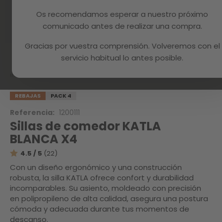
Os recomendamos esperar a nuestro próximo
comunicado antes de realizar una compra.
Gracias por vuestra comprensión. Volveremos con el
Skip
to
servicio habitual lo antes posible.
the
beginning
Inicio
KATLA WHITE X4
of
the
REBAJAS
PACK 4
images
Referencia:
1200111
gallery
Sillas de comedor KATLA
BLANCA X4
4.5 / 5
(22)
Con un diseño ergonómico y una construcción
robusta, la silla KATLA ofrece confort y durabilidad
incomparables. Su asiento, moldeado con precisión
en polipropileno de alta calidad, asegura una postura
cómoda y adecuada durante tus momentos de
descanso.