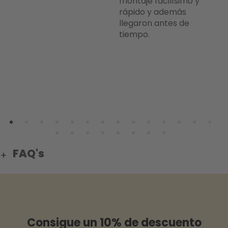
montaje facilísimo y
pa
e
rápido y además
co
llegaron antes de
pr
tiempo.
pr
ba
fá
pe
L
FAQ's
Consigue un 10% de descuento