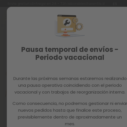
Idioma
Envío gratuito
Entrega en 24 - 72h laborables
Garantía de 3 años
ES
Ir
al
contenido
Reacondicionados
Skip
to
Recambios
the
end
MAGAZINE
Pausa temporal de envíos -
of
the
Periodo vacacional
images
gallery
Durante las próximas semanas estaremos realizando
una pausa operativa coincidiendo con el periodo
vacacional y con trabajos de reorganización interna.
Como consecuencia, no podremos gestionar ni envia
nuevos pedidos hasta que finalice este proceso,
previsiblemente dentro de aproximadamente un
mes.