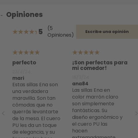
Opiniones
(5
5
Escribe una opinión
Opiniones)
100%
5
5
5
perfecto
¡Son perfectas para
re
mi comedor!
pr
23/4/24
16/3/24
11
mari
ana84
Ju
Estas sillas Ena son
Las sillas Ena en
t
una verdadera
color marrón claro
y
maravilla. Son tan
son simplemente
cómodas que no
fantásticas. Su
querrás levantarte
diseño ergonómico y
de la mesa. El cuero
el cuero PU las
PU les da un toque
hacen
de elegancia, y su
extremadamente