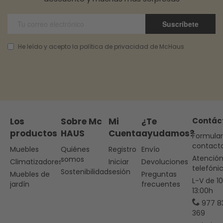
Suscríbete
He leído y acepto la política de privacidad de McHaus
Los
Sobre Mc
Mi
¿Te
Contác
productos
HAUS
Cuenta
ayudamos?
Formular
contact
Muebles
Quiénes
Registro
Envío
Atenció
somos
Climatizadores
Iniciar
Devoluciones
telefóni
Sostenibilidad
sesión
Muebles de
Preguntas
L-V de 1
jardín
frecuentes
13:00h
977 8
369