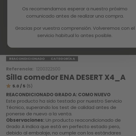
Os recomendamos esperar a nuestro próximo
comunicado antes de realizar una compra.
Gracias por vuestra comprensión. Volveremos con el
Skip
to
servicio habitual lo antes posible.
the
beginning
Inicio
ENA DESERT X4_A
of
the
REACONDICIONADO
CATEGORÍA A
images
Referencia:
1200322S00
gallery
Silla comedor ENA DESERT X4_A
5.0 / 5
(5)
REACONDICIONADO GRADO A: COMO NUEVO
Este producto ha sido testado por nuestro Servicio
Técnico, superando los test de calidad antes de
ponerse de nuevo a la venta.
Observaciones:
Un producto reacondicionado de
Grado A indica que está en perfecto estado pero,
debido al embalaje, no cumple con los estándares