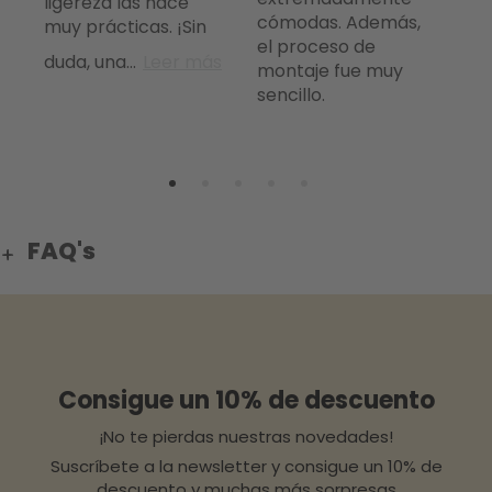
ligereza las hace
cómodas. Además,
e
muy prácticas. ¡Sin
el proceso de
duda, una
...
Leer más
montaje fue muy
sencillo.
FAQ's
Consigue un 10% de descuento
¡No te pierdas nuestras novedades!
Suscríbete a la newsletter y consigue un 10% de
descuento y muchas más sorpresas