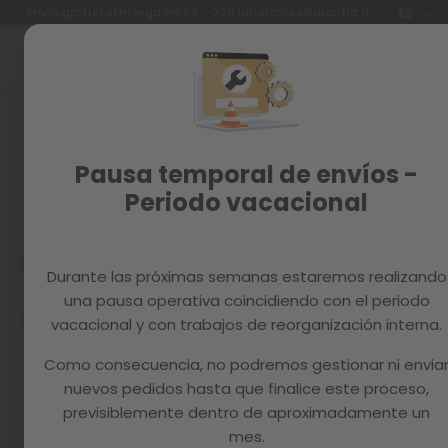
Idioma
Envío gratuito
Entrega en 24 - 72h laborables
Garantía de 3 años
ES
Ir
al
contenido
Reacondicionados
Skip
to
Recambios
the
end
MAGAZINE
Pausa temporal de envíos -
of
the
Periodo vacacional
images
gallery
Durante las próximas semanas estaremos realizando
una pausa operativa coincidiendo con el periodo
vacacional y con trabajos de reorganización interna.
Como consecuencia, no podremos gestionar ni envia
nuevos pedidos hasta que finalice este proceso,
previsiblemente dentro de aproximadamente un
mes.