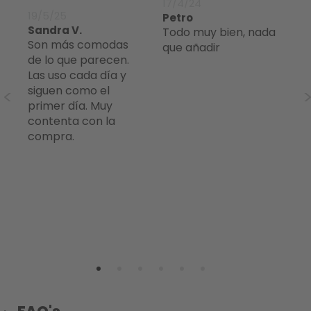
17/4/24
8/
19/5/25
Petro
Ch
Sandra V.
Todo muy bien, nada
todo bien de
Son más comodas
que añadir
m
de lo que parecen.
Las uso cada día y
 y
siguen como el
primer día. Muy
contenta con la
compra.