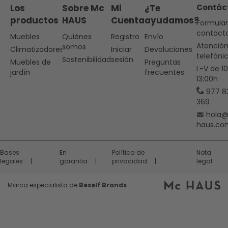
Los
Sobre Mc
Mi
¿Te
Contác
productos
HAUS
Cuenta
ayudamos?
Formular
contact
Muebles
Quiénes
Registro
Envío
Atenció
somos
Climatizadores
Iniciar
Devoluciones
telefóni
Sostenibilidad
sesión
Muebles de
Preguntas
L-V de 1
jardín
frecuentes
13:00h
977 8
369
hola
haus.co
Bases
En
Política de
Nota
legales
garantia
privacidad
legal
Marca especialista de
Beself Brands