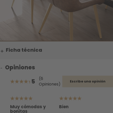
Ficha técnica
Opiniones
(6
5
Escribe una opinión
Opiniones)
100%
5
5
5
Muy cómodas y
Bien
B
bonitas