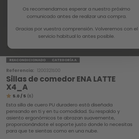
Os recomendamos esperar a nuestro próximo
comunicado antes de realizar una compra.
Gracias por vuestra comprensión. Volveremos con el
Skip
to
servicio habitual lo antes posible.
the
beginning
Inicio
ENA LATTE X4_A
of
the
REACONDICIONADO
CATEGORÍA A
images
Referencia:
1200321S00
gallery
Sillas de comedor ENA LATTE
X4_A
5.0 / 5
(6)
Esta silla de cuero PU duradero está diseñada
pensando en ti y en tu comodidad. Su respaldo y
asiento ergonómicos te abrazan suavemente,
proporcionándote el soporte justo donde lo necesitas
para que te sientas como en una nube.