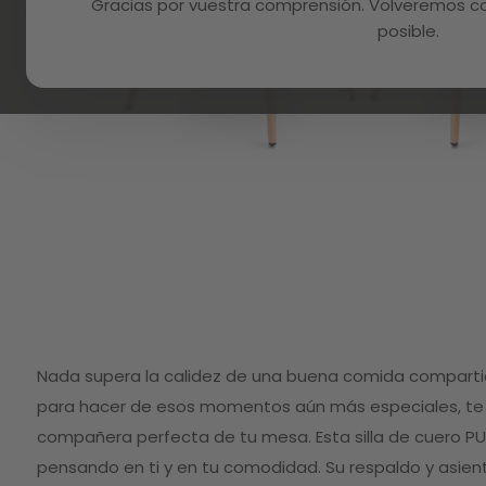
Gracias por vuestra comprensión. Volveremos con
posible.
Skip
to
Nada supera la calidez de una buena comida compartid
the
beginning
para hacer de esos momentos aún más especiales, te 
of
compañera perfecta de tu mesa. Esta silla de cuero P
the
images
pensando en ti y en tu comodidad. Su respaldo y asie