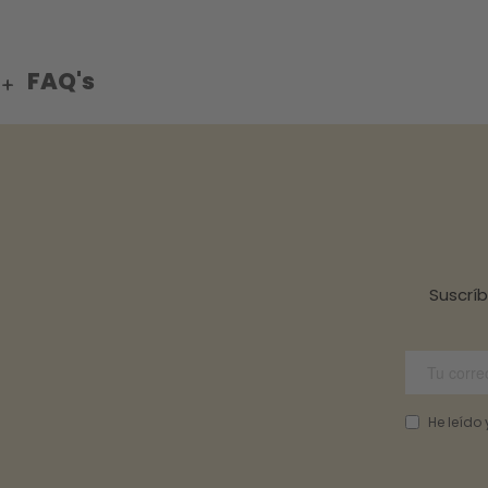
FAQ's
Suscrí
He leído