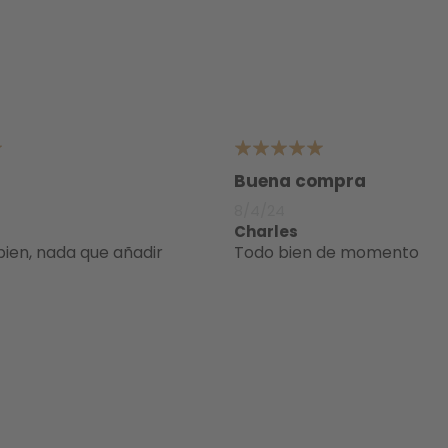
5
Buena compra
8/4/24
Charles
bien, nada que añadir
todo bien de momento