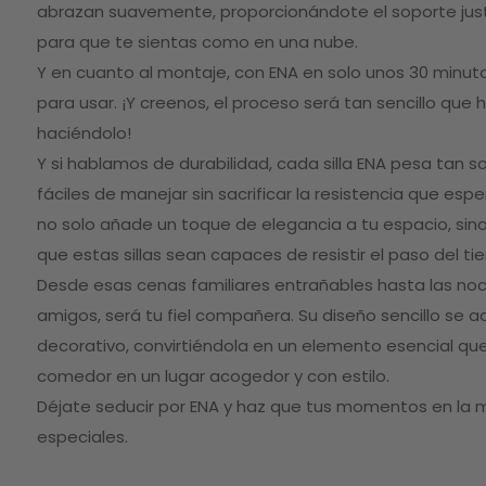
gallery
abrazan suavemente, proporcionándote el soporte jus
para que te sientas como en una nube.
Y en cuanto al montaje, con ENA en solo unos 30 minutos,
para usar. ¡Y creenos, el proceso será tan sencillo que 
haciéndolo!
Y si hablamos de durabilidad, cada silla ENA pesa tan so
fáciles de manejar sin sacrificar la resistencia que esper
no solo añade un toque de elegancia a tu espacio, si
que estas sillas sean capaces de resistir el paso del ti
Desde esas cenas familiares entrañables hasta las no
amigos, será tu fiel compañera. Su diseño sencillo se a
decorativo, convirtiéndola en un elemento esencial qu
comedor en un lugar acogedor y con estilo.
Déjate seducir por ENA y haz que tus momentos en la
especiales.