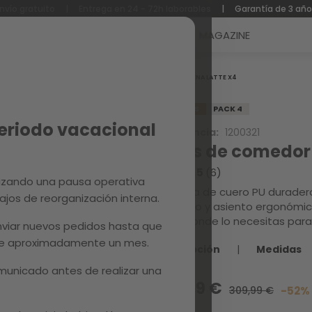
nvío gratuito
|
Entrega en 24 - 72h laborables
|
Garantía de 3 añ
Reacondicionados
Recambios
MAGAZINE
Inicio
ENA LATTE X4
REBAJAS
PACK 4
Periodo vacacional
Referencia:
1200321
Sillas de comedor
5.0 / 5
(6)
izando una pausa operativa
Esta silla de cuero PU durade
ajos de reorganización interna.
respaldo y asiento ergonómi
justo donde lo necesitas par
viar nuevos pedidos hasta que
 de aproximadamente un mes.
Descripción
|
Medidas
unicado antes de realizar una
149,99 €
309,99 €
-52%