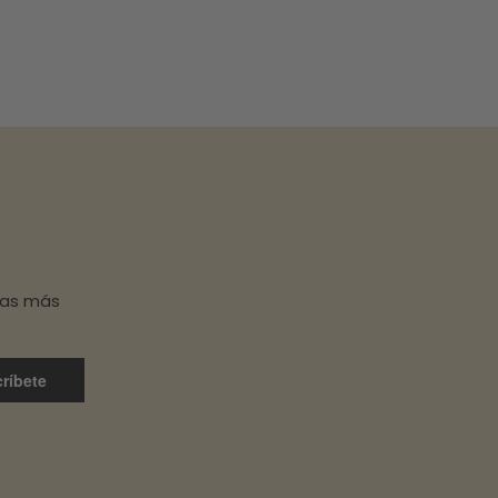
has más
ríbete