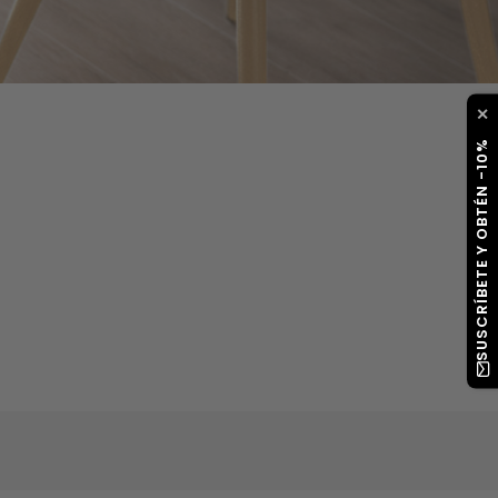
✕
SUSCRÍBETE Y OBTÉN -10%