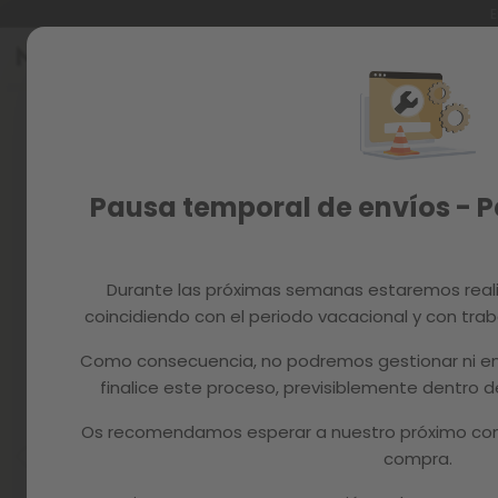
E
Ir
al
Reacondicionados
contenido
Skip
to
Recambios
the
end
MAGAZINE
of
Pausa temporal de envíos - 
the
images
gallery
Durante las próximas semanas estaremos real
coincidiendo con el periodo vacacional y con trab
Como consecuencia, no podremos gestionar ni en
finalice este proceso, previsiblemente dentro
Os recomendamos esperar a nuestro próximo com
compra.