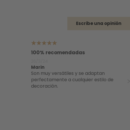
Escribe una opinión
5
5
100% recomendadas
PE
26/3/24
19
Marin
Ca
Son muy versátiles y se adaptan
Son muy cómodas y el diseño del
perfectamente a cualquier estilo de
re
decoración.
so