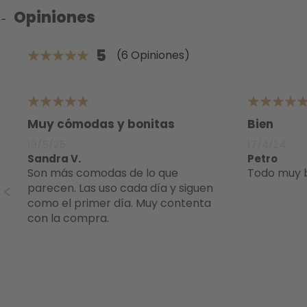
Opiniones
5
(6 Opiniones)
100%
5
5
Muy cómodas y bonitas
Bien
19/5/25
17/4/24
Sandra V.
Petro
Son más comodas de lo que
Todo muy 
parecen. Las uso cada día y siguen
ra
como el primer día. Muy contenta
lo
con la compra.