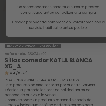
Os recomendamos esperar a nuestro próximo
comunicado antes de realizar una compra.
Gracias por vuestra comprensión. Volveremos con el
Skip
to
servicio habitual lo antes posible.
the
beginning
Inicio
KATLA WHITE X6_A
of
the
REACONDICIONADO
CATEGORÍA A
images
Referencia:
1200134S00
gallery
Sillas comedor KATLA BLANCA
X6_A
4.4 / 5
(20)
REACONDICIONADO GRADO A: COMO NUEVO
Este producto ha sido testado por nuestro Servicio
Técnico, superando los test de calidad antes de
ponerse de nuevo a la venta.
Observaciones: Un producto reacondicionado de
Grado A indica que está en perfecto estado pero,