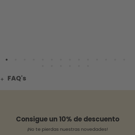
va
L
r
ón
FAQ's
Consigue un 10% de descuento
¡No te pierdas nuestras novedades!