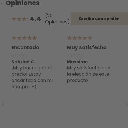
Opiniones
(20
4.4
Escribe una opinión
Opiniones)
88%
5
5
4
n la
Encantado
Muy satisfecho
Ex
4/12/23
30/11/23
8/
Sabrina.C
Massimo
Ma
¡Muy bueno por el
Muy satisfecho con
Excelente producto
precio! Estoy
la elección de este
te
encantado con mi
producto
el
compra :-)
en
mo
mi
es
so
ma
co