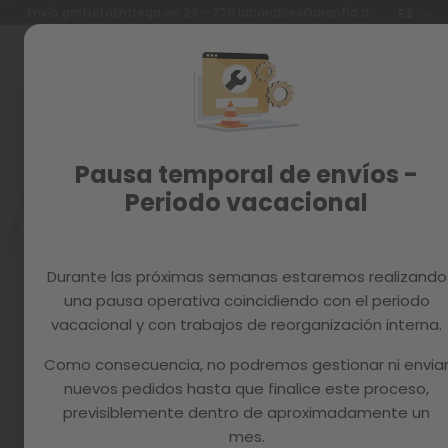
Idioma
Envío gratuito
Entrega en 24 - 72h laborables
Garantía de 3 años
ES
Ir
al
contenido
Reacondicionados
Skip
to
Recambios
the
end
MAGAZINE
Pausa temporal de envíos -
of
the
Periodo vacacional
images
gallery
Durante las próximas semanas estaremos realizando
una pausa operativa coincidiendo con el periodo
vacacional y con trabajos de reorganización interna.
Como consecuencia, no podremos gestionar ni envia
nuevos pedidos hasta que finalice este proceso,
previsiblemente dentro de aproximadamente un
mes.