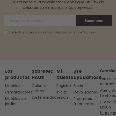
Suscríbete a la newsletter y consigue un 10% de
descuento y muchas más sorpresas
Suscríbete
He leído y acepto la política de privacidad de McHaus
Los
Sobre Mc
Mi
¿Te
Contác
productos
HAUS
Cuenta
ayudamos?
Formular
contact
Muebles
Quiénes
Registro
Envío
Atenció
somos
Climatizadores
Iniciar
Devoluciones
telefóni
Sostenibilidad
sesión
Muebles de
Preguntas
L-V de 1
jardín
frecuentes
13:00h
977 8