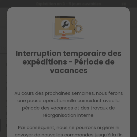
Langue
Expédition en 3 - 5 jours ouvrables
FR
Allez
au
contenu
FAQ
RETOURS
RETOURS
Interruption temporaire des
expéditions - Période de
PAYPAL
vacances
VOTRE
COMMANDE
ÉCOTAXES
Puis-je retourner ma
Au cours des prochaines semaines, nous ferons
commande ?
une pause opérationnelle coïncidant avec la
CONDITION
S DE
période des vacances et des travaux de
Que se passe-t-il si je
LIVRAISON
QUESTIONS
réorganisation interne.
reçois que ma commande
SUR LE
est erronée ou
RETOURS
PAIEMENT
endommagée?
Par conséquent, nous ne pourrons ni gérer ni
envoyer de nouvelles commandes jusqu'à la fin