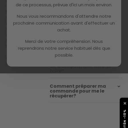
SUPPORT
de ce processus, prévue d'ici un mois environ.
Quel coût fait un retour?
TECHNIQUE
ET
GARANTIE
Nous vous recommandons d'attendre notre
INCIDENTS
Dois-je garder la boîte?
prochaine communication avant d'effectuer un
VOTRE
COMPTE
achat.
REMISES ET
Quand vais-je recevoir
COUPONS
mon remboursement?
Merci de votre compréhension. Nous
NEWSLETTER
reprendrons notre service habituel dès que
possible.
Je n'ai pas reçu l'étiquette
LES RÉSEAUX
de collection de la société
SOCIAUX
de transport, que dois-je
faire?
Comment préparer ma
commande pour me le
récupérer?
✕