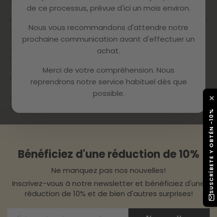
SUPPORT
produit reçu. Une fois que toutes les
de ce processus, prévue d'ici un mois environ.
TECHNIQUE
informations seront reçues, nous
ET
GARANTIE
traiterons le retour de l'article erroné et
Nous vous recommandons d'attendre notre
INCIDENTS
vous enverrons le bon article dès que
prochaine communication avant d'effectuer un
VOTRE
possible.
COMPTE
achat.
REMISES ET
COUPONS
Merci de votre compréhension. Nous
NEWSLETTER
reprendrons notre service habituel dès que
possible.
LES RÉSEAUX
✕
SOCIAUX
SUSCRÍBETE Y OBTÉN -10%
Bénéficiez d'une réduction de 10%
Ne manquez pas nos nouvelles!
Inscrivez-vous à notre newsletter et bénéficiez d'une
réduction de 10% et de bien d'autres surprises!